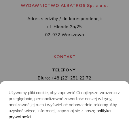
WYDAWNICTWO ALBATROS Sp. z o.o.
Adres siedziby / do korespondencji:
ul. Hlonda 2a/25
02-972 Warszawa
KONTAKT
TELEFONY:
Biuro: +48 (22) 251 22 72
Redakcja: + 48 (22) 253 89 65
Używamy pliki cookie, aby zapewnić Ci najlepsze wrażenia z
MAIL:
biuro@wydawnictwoalbatros.com
przeglądania, personalizować zawartość naszej witryny,
analizować jej ruch i wyświetlać odpowiednie reklamy. Aby
uzyskać więcej informacji, zapoznaj się z naszą
polityką
prywatności
.