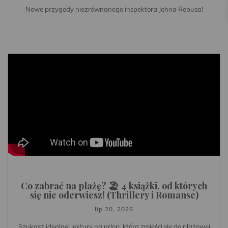
Nowe przygody niezrównanego inspektora Johna Rebusa!
Co zabrać na plażę? 🏖️ 4 książki, od których
się nie oderwiesz! (Thrillery i Romanse)
lip 20, 2026
Szukasz idealnej lektury na urlop, która zmieści się do plażowej