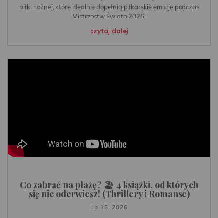
piłki nożnej, które idealnie dopełnią piłkarskie emocje podczas
Mistrzostw Świata 2026!
czytaj dalej
Co zabrać na plażę? 🏖️ 4 książki, od których
się nie oderwiesz! (Thrillery i Romanse)
lip 16, 2026