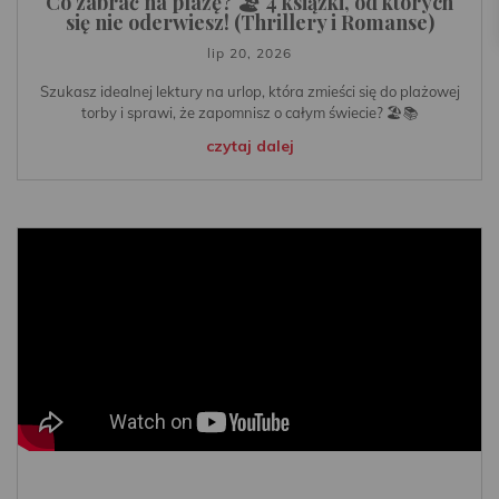
Co zabrać na plażę? 🏖️ 4 książki, od których
się nie oderwiesz! (Thrillery i Romanse)
lip 20, 2026
Szukasz idealnej lektury na urlop, która zmieści się do plażowej
torby i sprawi, że zapomnisz o całym świecie? 🏖️📚
czytaj dalej