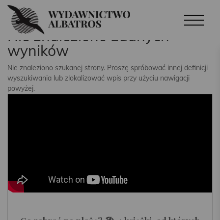
Nie znaleziono żadnych
wyników
Nie znaleziono szukanej strony. Proszę spróbować innej definicji
wyszukiwania lub zlokalizować wpis przy użyciu nawigacji
powyżej.