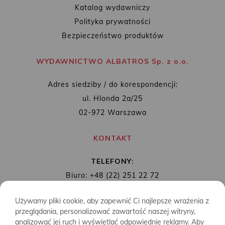
Katalog wydawniczy
Polityka prywatności
Bezpieczeństwo produktów
WYDAWNICTWO ALBATROS Sp. z o.o.
Adres siedziby / do korespondencji:
ul. Hlonda 2a/25
02-972 Warszawa
KONTAKT
TELEFONY:
Biuro: +48 (22) 251 22 72
Redakcja: + 48 (22) 253 89 65
Używamy pliki cookie, aby zapewnić Ci najlepsze wrażenia z
MAIL:
biuro@wydawnictwoalbatros.com
przeglądania, personalizować zawartość naszej witryny,
analizować jej ruch i wyświetlać odpowiednie reklamy. Aby