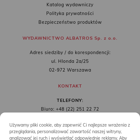
Katalog wydawniczy
Polityka prywatności
Bezpieczeństwo produktów
WYDAWNICTWO ALBATROS Sp. z o.o.
Adres siedziby / do korespondencji:
ul. Hlonda 2a/25
02-972 Warszawa
KONTAKT
TELEFONY:
Biuro: +48 (22) 251 22 72
Redakcja: + 48 (22) 253 89 65
Używamy pliki cookie, aby zapewnić Ci najlepsze wrażenia z
MAIL:
biuro@wydawnictwoalbatros.com
przeglądania, personalizować zawartość naszej witryny,
analizować jej ruch i wyświetlać odpowiednie reklamy. Aby