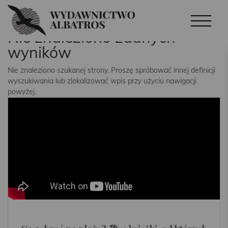
Nie znaleziono żadnych
wyników
Nie znaleziono szukanej strony. Proszę spróbować innej definicji
wyszukiwania lub zlokalizować wpis przy użyciu nawigacji
powyżej.