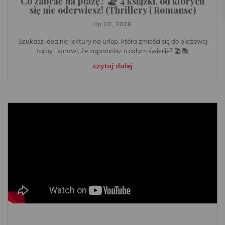
Co zabrać na plażę? 🏖️ 4 książki, od których
się nie oderwiesz! (Thrillery i Romanse)
lip 20, 2026
Szukasz idealnej lektury na urlop, która zmieści się do plażowej
torby i sprawi, że zapomnisz o całym świecie? 🏖️📚
czytaj dalej