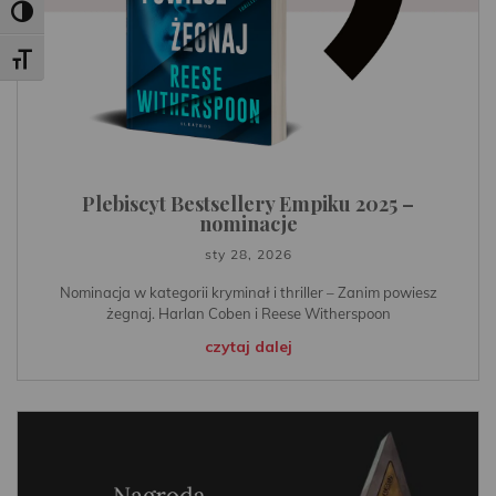
Toggle High Contrast
Toggle Font size
Plebiscyt Bestsellery Empiku 2025 –
nominacje
sty 28, 2026
Nominacja w kategorii kryminał i thriller – Zanim powiesz
żegnaj. Harlan Coben i Reese Witherspoon
czytaj dalej