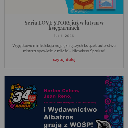
Seria LOVE STORY już w lutym w
księgarniach
lut 4, 2026
Wyjątkowa minikolekcja najpiękniejszych książek autorstwa
mistrza opowieści o miłości – Nicholasa Sparksa!
czytaj dalej