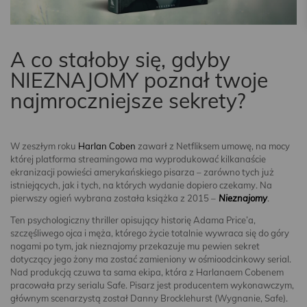
A co stałoby się, gdyby
NIEZNAJOMY poznał twoje
najmroczniejsze sekrety?
W zeszłym roku
Harlan Coben
zawarł z Netfliksem umowę, na mocy
której platforma streamingowa ma wyprodukować kilkanaście
ekranizacji powieści amerykańskiego pisarza – zarówno tych już
istniejących, jak i tych, na których wydanie dopiero czekamy. Na
pierwszy ogień wybrana została książka z 2015 –
Nieznajomy
.
Ten psychologiczny thriller opisujący historię Adama Price’a,
szczęśliwego ojca i męża, którego życie totalnie wywraca się do góry
nogami po tym, jak nieznajomy przekazuje mu pewien sekret
dotyczący jego żony ma zostać zamieniony w ośmioodcinkowy serial.
Nad produkcją czuwa ta sama ekipa, która z Harlanaem Cobenem
pracowała przy serialu Safe. Pisarz jest producentem wykonawczym,
głównym scenarzystą został Danny Brocklehurst (Wygnanie, Safe).