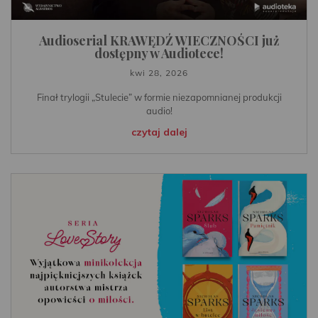
Audioserial KRAWĘDŹ WIECZNOŚCI już
dostępny w Audiotece!
kwi 28, 2026
Finał trylogii „Stulecie” w formie niezapomnianej produkcji
audio!
czytaj dalej