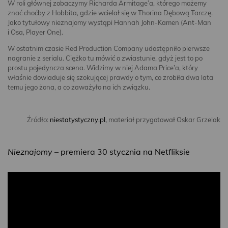
W roli głównej zobaczymy Richarda Armitage’a, którego możemy
znać choćby z Hobbita, gdzie wcielał się w Thorina Dębową Tarczę.
Jako tytułowy nieznajomy wystąpi Hannah John-Kamen (Ant-Man
i Osa, Player One).
W ostatnim czasie Red Production Company udostępniło pierwsze
nagranie z serialu. Ciężko tu mówić o zwiastunie, gdyż jest to po
prostu pojedyncza scena. Widzimy w niej Adama Price’a, który
właśnie dowiaduje się szokującej prawdy o tym, co zrobiła dwa lata
temu jego żona, a co zaważyło na ich związku.
Źródło:
niestatystyczny.pl,
materiał przygotował Oskar Grzelak
Nieznajomy
– premiera 30 stycznia na Netfliksie