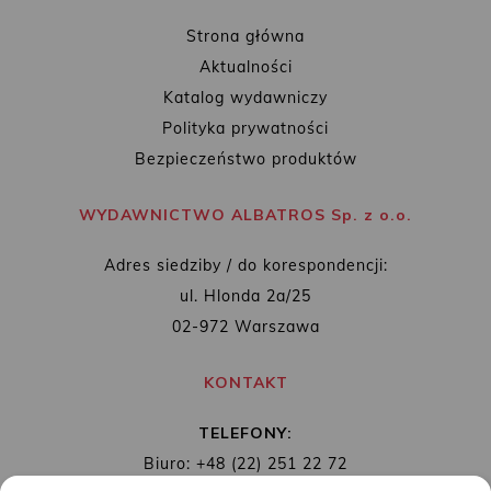
Strona główna
Aktualności
Katalog wydawniczy
Polityka prywatności
Bezpieczeństwo produktów
WYDAWNICTWO ALBATROS Sp. z o.o.
Adres siedziby / do korespondencji:
ul. Hlonda 2a/25
02-972 Warszawa
KONTAKT
TELEFONY:
Biuro: +48 (22) 251 22 72