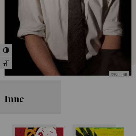
Toggle High Contrast
Toggle Font size
©Toni Hill
Inne