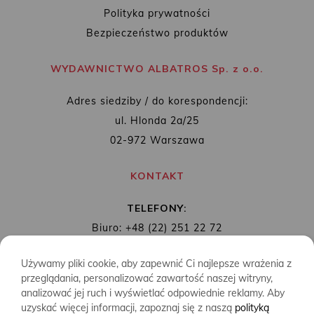
Polityka prywatności
Bezpieczeństwo produktów
WYDAWNICTWO ALBATROS Sp. z o.o.
Adres siedziby / do korespondencji:
ul. Hlonda 2a/25
02-972 Warszawa
KONTAKT
TELEFONY:
Biuro: +48 (22) 251 22 72
Redakcja: + 48 (22) 253 89 65
Używamy pliki cookie, aby zapewnić Ci najlepsze wrażenia z
MAIL:
biuro@wydawnictwoalbatros.com
przeglądania, personalizować zawartość naszej witryny,
analizować jej ruch i wyświetlać odpowiednie reklamy. Aby
uzyskać więcej informacji, zapoznaj się z naszą
polityką