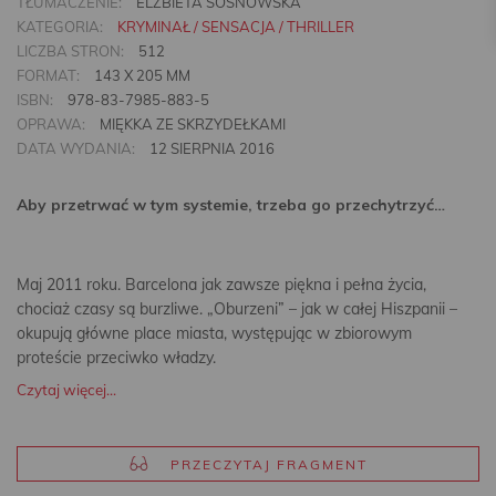
TŁUMACZENIE:
ELŻBIETA SOSNOWSKA
KATEGORIA:
KRYMINAŁ / SENSACJA / THRILLER
LICZBA STRON:
512
FORMAT:
143 X 205 MM
ISBN:
978-83-7985-883-5
OPRAWA:
MIĘKKA ZE SKRZYDEŁKAMI
DATA WYDANIA:
12 SIERPNIA 2016
Aby przetrwać w tym systemie, trzeba go przechytrzyć…
Maj 2011 roku. Barcelona jak zawsze piękna i pełna życia,
chociaż czasy są burzliwe. „Oburzeni” – jak w całej Hiszpanii –
okupują główne place miasta, występując w zbiorowym
proteście przeciwko władzy.
Czytaj więcej...
PRZECZYTAJ FRAGMENT