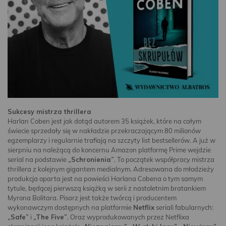
Sukcesy mistrza thrillera
Harlan Coben jest jak dotąd autorem 35 książek, które na całym
świecie sprzedały się w nakładzie przekraczającym 80 milionów
egzemplarzy i regularnie trafiają na szczyty list bestsellerów. A już w
sierpniu na należącą do koncernu Amazon platformę Prime wejdzie
serial na podstawie
„Schronienia”
. To początek współpracy mistrza
thrillera z kolejnym gigantem medialnym. Adresowana do młodzieży
produkcja oparta jest na powieści Harlana Cobena o tym samym
tytule, będącej pierwszą książką w serii z nastoletnim bratankiem
Myrona Bolitara. Pisarz jest także twórcą i producentem
wykonawczym dostępnych na platformie
Netflix
seriali fabularnych:
„Safe”
i
„The Five”
. Oraz wyprodukowanych przez Netflixa