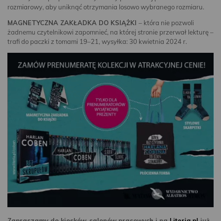
rozmiarowy, aby uniknąć otrzymania losowo wybranego rozmiaru.
MAGNETYCZNA ZAKŁADKA DO KSIĄŻKI
– która nie pozwoli
żadnemu czytelnikowi zapomnieć, na której stronie przerwał lekturę –
trafi do paczki z tomami 19–21, wysyłka: 30 kwietnia 2024 r.
Zapraszamy do
kiosków, salonów prasowych i na
Literia.pl
już