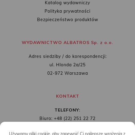
Katalog wydawniczy
Polityka prywatności
Bezpieczeństwo produktów
WYDAWNICTWO ALBATROS Sp. z o.o.
Adres siedziby / do korespondencji:
ul. Hlonda 2a/25
02-972 Warszawa
KONTAKT
TELEFONY:
Biuro: +48 (22) 251 22 72
Redakcja: + 48 (22) 253 89 65
Używamy pliki cookie, aby zapewnić Ci najlepsze wrażenia z