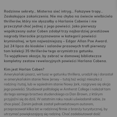
Rodzinne sekrety… Misterna sieć intryg… Fałszywe tropy…
Zaskakujące zakończenia. Nie ma chyba na świecie wielbiciela
thrillerów, który nie słyszałby o Harlanie Cobenie i nie
przeczytał choć jednej z jego powieści. Jako pierwszy
współczesny autor Coben zdobył trzy najbardziej prestiżowe
nagrody literackie przyznawane w kategorii powieści
kryminalnej, w tym najważniejszą – Edgar Allan Poe Award.
Już 24 lipca do kiosków i salonów prasowych trafi pierwszy
tom kolekcji 35 thrillerów tego arcymistrza gatunku.
To wyjątkowa okazja, by zebrać w domowej biblioteczce
kompletny zestaw rewelacyjnych powieści Harlana Cobena.
Kim jest Harlan Coben?
Amerykański pisarz, wirtuoz w gatunku thrillera, urodził się i dorastał
w amerykańskim stanie New Jersey – tutaj też wciąż mieszka z
rodziną i tutaj, lub w sąsiednim stanie Nowy Jork, rozgrywa się akcja
jego powieści. Studiował politologię w Amherst College i należał tam
do tego samego bractwa studenckiego co Dan Brown, z którym
przyjaźni się do dziś. W ostatnim roku nauki uświadomił sobie, że
chce pisać. Zanim jednak został pełnoetatowym autorem,
przepracował kilka lat w rodzinnej firmie z branży turystycznej, by
utrzymać powiększającą się rodzinę. Choć zadebiutował dość