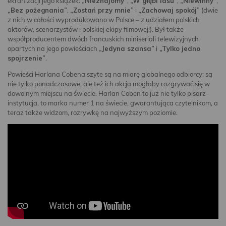
ekranizacji jego książek:
„Nieznajomy”
,
„W głębi lasu”
,
„Niewinny”
,
„Bez pożegnania”
,
„Zostań przy mnie”
i
„Zachowaj spokój”
(dwie
z nich w całości wyprodukowano w Polsce – z udziałem polskich
aktorów, scenarzystów i polskiej ekipy filmowej!). Był także
współproducentem dwóch francuskich miniseriali telewizyjnych
opartych na jego powieściach
„Jedyna szansa”
i
„Tylko jedno
spojrzenie”
.
Powieści Harlana Cobena szyte są na miarę globalnego odbiorcy: są
nie tylko ponadczasowe, ale też ich akcja mogłaby rozgrywać się w
dowolnym miejscu na świecie. Harlan Coben to już nie tylko pisarz-
instytucja, to marka numer 1 na świecie, gwarantująca czytelnikom, a
teraz także widzom, rozrywkę na najwyższym poziomie.