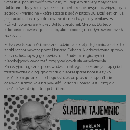
wcześnie, popularność przyniosły mu dopiero thrillery z Myronem
Bolitarem – byłym koszykarzem i agentem sportowym rozwiązującym
zagadki kryminalne – które zaczął pisać w latach 90. Dziś jest ich już
jedenaście, plus trzy adresowane do młodszych czytelników, w
których pojawia się Mickey Bolitar, bratanek Myrona. Do tego
kilkanaście powieści poza serią, ukazujące się na całym świecie w 45
językach.
Fałszywe tożsamości, mroczne rodzinne sekrety i tajemnicze spiski to
znaki rozpoznawcze prozy Harlana Cobena. Niedokończone sprawy
z przeszłości są w jego powieściach źródłem tragicznych i
niepokojących wydarzeń rozgrywających się współcześnie.
Precyzyjna, logicznie poprowadzona intryga, niesłabnące napięcie i
fantastyczne dialogi gwarantują nieprzespane noce nie tylko
miłośnikom gatunku – od jego książek po prostu nie sposób się
oderwać. Każda kolejna powieść Harlana Cobena jest ucztą dla
miłośników inteligentnego thrillera.