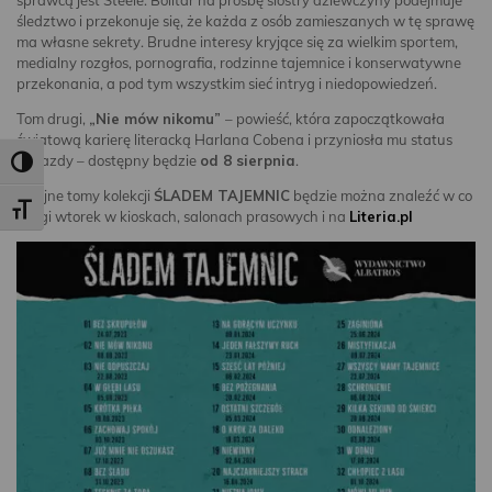
sprawcą jest Steele. Bolitar na prośbę siostry dziewczyny podejmuje
śledztwo i przekonuje się, że każda z osób zamieszanych w tę sprawę
ma własne sekrety. Brudne interesy kryjące się za wielkim sportem,
medialny rozgłos, pornografia, rodzinne tajemnice i konserwatywne
przekonania, a pod tym wszystkim sieć intryg i niedopowiedzeń.
Tom drugi,
„Nie mów nikomu”
– powieść, która zapoczątkowała
światową karierę literacką Harlana Cobena i przyniosła mu status
gwiazdy – dostępny będzie
od 8 sierpnia
.
Toggle High Contrast
Kolejne tomy kolekcji
ŚLADEM TAJEMNIC
będzie można znaleźć w­ co
Toggle Font size
drugi wtorek w kioskach, salonach prasowych i na
Literia.pl