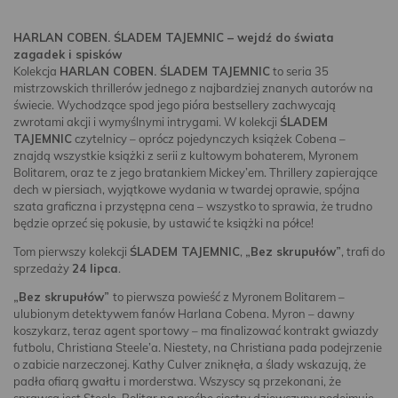
HARLAN COBEN. ŚLADEM TAJEMNIC – wejdź do świata
zagadek i spisków
Kolekcja
HARLAN COBEN. ŚLADEM TAJEMNIC
to seria 35
mistrzowskich thrillerów jednego z najbardziej znanych autorów na
świecie. Wychodzące spod jego pióra bestsellery zachwycają
zwrotami akcji i wymyślnymi intrygami. W kolekcji
ŚLADEM
TAJEMNIC
czytelnicy – oprócz pojedynczych książek Cobena –
znajdą wszystkie książki z serii z kultowym bohaterem, Myronem
Bolitarem, oraz te z jego bratankiem Mickey’em. Thrillery zapierające
dech w piersiach, wyjątkowe wydania w twardej oprawie, spójna
szata graficzna i przystępna cena – wszystko to sprawia, że trudno
będzie oprzeć się pokusie, by ustawić te książki na półce!
Tom pierwszy kolekcji
ŚLADEM TAJEMNIC
,
„Bez skrupułów”
, trafi do
sprzedaży
24 lipca
.
„Bez skrupułów”
to pierwsza powieść z Myronem Bolitarem –
ulubionym detektywem fanów Harlana Cobena. Myron – dawny
koszykarz, teraz agent sportowy – ma finalizować kontrakt gwiazdy
futbolu, Christiana Steele’a. Niestety, na Christiana pada podejrzenie
o zabicie narzeczonej. Kathy Culver zniknęła, a ślady wskazują, że
padła ofiarą gwałtu i morderstwa. Wszyscy są przekonani, że