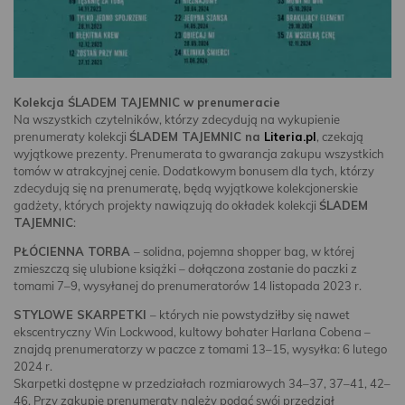
Kolekcja ŚLADEM TAJEMNIC w prenumeracie
Na wszystkich czytelników, którzy zdecydują na wykupienie
prenumeraty kolekcji
ŚLADEM TAJEMNIC na
Literia.pl
, czekają
wyjątkowe prezenty. Prenumerata to gwarancja zakupu wszystkich
tomów w atrakcyjnej cenie. Dodatkowym bonusem dla tych, którzy
zdecydują się na prenumeratę, będą wyjątkowe kolekcjonerskie
gadżety, których projekty nawiązują do okładek kolekcji
ŚLADEM
TAJEMNIC
:
PŁÓCIENNA TORBA
– solidna, pojemna shopper bag, w której
zmieszczą się ulubione książki – dołączona zostanie do paczki z
tomami 7–9, wysyłanej do prenumeratorów 14 listopada 2023 r.
STYLOWE SKARPETKI
– których nie powstydziłby się nawet
ekscentryczny Win Lockwood, kultowy bohater Harlana Cobena –
znajdą prenumeratorzy w paczce z tomami 13–15, wysyłka: 6 lutego
2024 r.
Skarpetki dostępne w przedziałach rozmiarowych 34–37, 37–41, 42–
46. Przy zakupie prenumeraty należy podać swój przedział