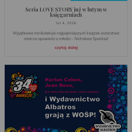
Seria LOVE STORY już w lutym w
księgarniach
lut 4, 2026
Wyjątkowa minikolekcja najpiękniejszych książek autorstwa
mistrza opowieści o miłości – Nicholasa Sparksa!
czytaj dalej