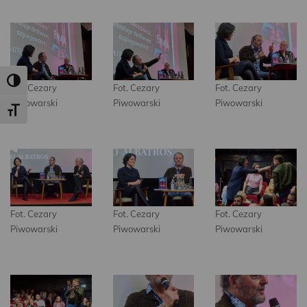
Toggle High Contrast
Fot. Cezary
Fot. Cezary
Fot. Cezary
Piwowarski
Piwowarski
Piwowarski
Toggle Font size
Fot. Cezary
Fot. Cezary
Fot. Cezary
Piwowarski
Piwowarski
Piwowarski