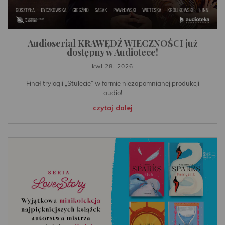
Audioserial KRAWĘDŹ WIECZNOŚCI już
dostępny w Audiotece!
kwi 28, 2026
Finał trylogii „Stulecie” w formie niezapomnianej produkcji
audio!
czytaj dalej