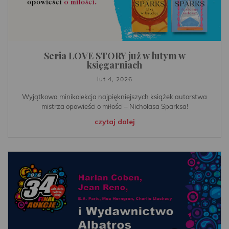
Seria LOVE STORY już w lutym w
księgarniach
lut 4, 2026
Wyjątkowa minikolekcja najpiękniejszych książek autorstwa
mistrza opowieści o miłości – Nicholasa Sparksa!
czytaj dalej