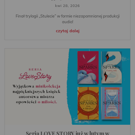
kwi 28, 2026
Finał trylogii „Stulecie” w formie niezapomnianej produkcji
audio!
czytaj dalej
Seria LOVE STORY już w lutym w