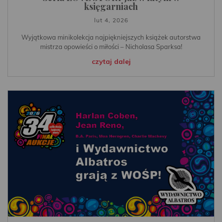
księgarniach
lut 4, 2026
Wyjątkowa minikolekcja najpiękniejszych książek autorstwa
mistrza opowieści o miłości – Nicholasa Sparksa!
czytaj dalej