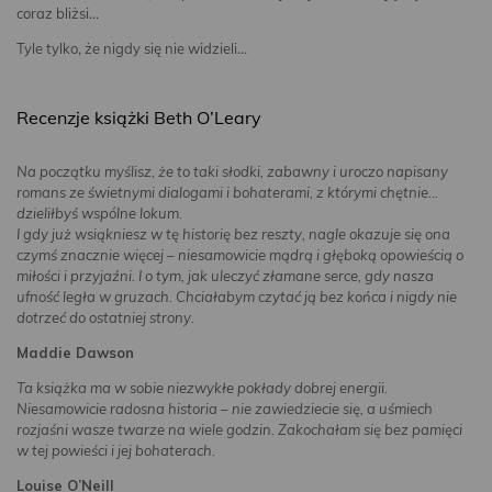
coraz bliżsi…
Tyle tylko, że nigdy się nie widzieli…
Recenzje książki Beth O’Leary
Na początku myślisz, że to taki słodki, zabawny i uroczo napisany
romans ze świetnymi dialogami i bohaterami, z którymi chętnie…
dzieliłbyś wspólne lokum.
I gdy już wsiąkniesz w tę historię bez reszty, nagle okazuje się ona
czymś znacznie więcej – niesamowicie mądrą i głęboką opowieścią o
miłości i przyjaźni. I o tym, jak uleczyć złamane serce, gdy nasza
ufność legła w gruzach. Chciałabym czytać ją bez końca i nigdy nie
dotrzeć do ostatniej strony.
Maddie Dawson
Ta książka ma w sobie niezwykłe pokłady dobrej energii.
Niesamowicie radosna historia – nie zawiedziecie się, a uśmiech
rozjaśni wasze twarze na wiele godzin. Zakochałam się bez pamięci
w tej powieści i jej bohaterach.
Louise O’Neill