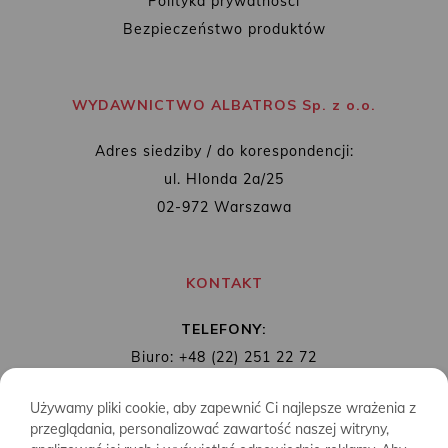
Polityka prywatności
Bezpieczeństwo produktów
WYDAWNICTWO ALBATROS Sp. z o.o.
Adres siedziby / do korespondencji:
ul. Hlonda 2a/25
02-972 Warszawa
KONTAKT
TELEFONY:
Biuro: +48 (22) 251 22 72
Redakcja: + 48 (22) 253 89 65
Używamy pliki cookie, aby zapewnić Ci najlepsze wrażenia z
MAIL:
biuro@wydawnictwoalbatros.com
przeglądania, personalizować zawartość naszej witryny,