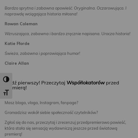
Bardzo sprytna i zabawna opowieść. Oryginalna. Oczarowująca. I
naprawdę wciągająca historia miłosna!
Rowan Coleman
Wzruszająca, zabawna i bardzo zręcznie napisana. Urocza historia!
Katie Fforde
Świeża, zabawna i poprawiająca humor!
Claire Allan
Toggle High Contrast
Bądź pierwszy! Przeczytaj
Współlokatorów
przed
premierą!
Toggle Font size
Masz bloga, vloga, Instagram, fanpage?
Gromadzisz wokół siebie społeczność czytelników?
Zgłoś się do nas, przeczytaj i zrecenzuj przedpremierowo powieść,
która stała się sensacją wydawniczą jeszcze przed światową
premierą!