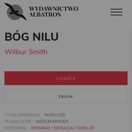
BÓG NILU
Wilbur Smith
KSIĄŻKA
EBOOK
TYTUŁ ORYGINAŁU:
RIVER GOD
TŁUMACZENIE:
MARCIN KRYGIER
KATEGORIA:
KRYMINAŁ / SENSACJA / THRILLER