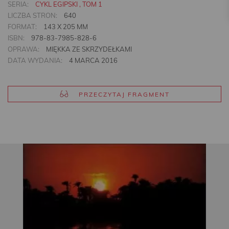
SERIA:
CYKL EGIPSKI , TOM 1
LICZBA STRON:
640
FORMAT:
143 X 205 MM
ISBN:
978-83-7985-828-6
OPRAWA:
MIĘKKA ZE SKRZYDEŁKAMI
DATA WYDANIA:
4 MARCA 2016
PRZECZYTAJ FRAGMENT