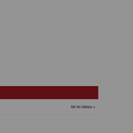
R
Idź do sklepu »