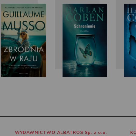
Guillaume
Harlan
Musso
Coben
WYDAWNICTWO ALBATROS Sp. z o.o.
K