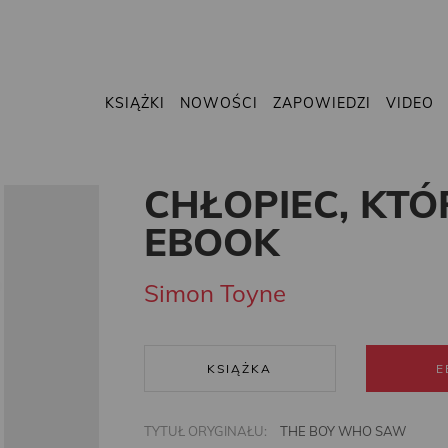
KSIĄŻKI
NOWOŚCI
ZAPOWIEDZI
VIDEO
CHŁOPIEC, KTÓ
EBOOK
Simon Toyne
KSIĄŻKA
E
TYTUŁ ORYGINAŁU:
THE BOY WHO SAW