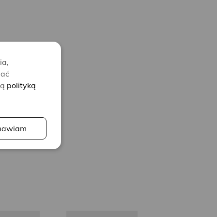
ia,
lać
zą
polityką
awiam