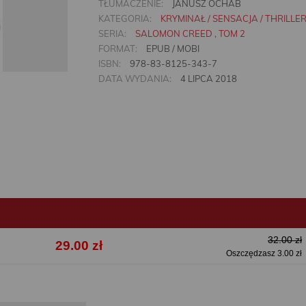
TŁUMACZENIE:
JANUSZ OCHAB
KATEGORIA:
KRYMINAŁ / SENSACJA / THRILLE
SERIA:
SALOMON CREED , TOM 2
FORMAT:
EPUB / MOBI
ISBN:
978-83-8125-343-7
DATA WYDANIA:
4 LIPCA 2018
32.00 zł
29.00 zł
Oszczędzasz 3.00 zł