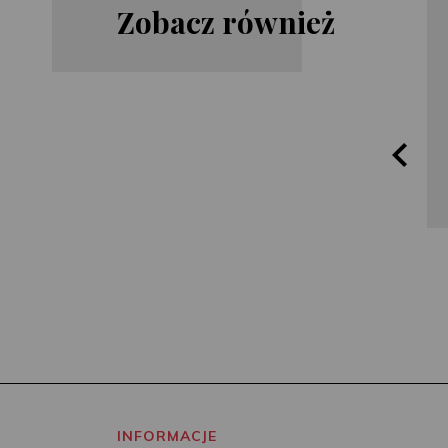
Zobacz również
James
Steve
Rollins
Cavanagh
INFORMACJE