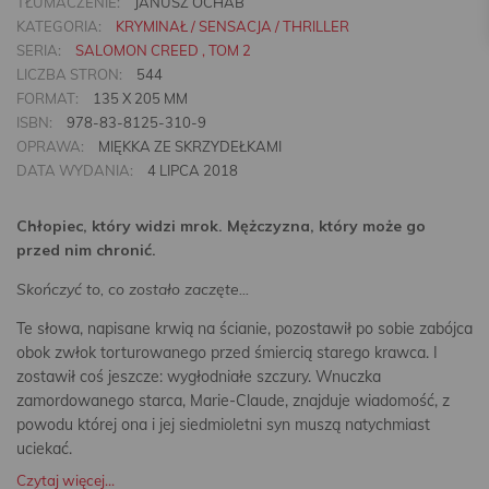
TŁUMACZENIE:
JANUSZ OCHAB
KATEGORIA:
KRYMINAŁ / SENSACJA / THRILLER
SERIA:
SALOMON CREED , TOM 2
LICZBA STRON:
544
FORMAT:
135 X 205 MM
ISBN:
978-83-8125-310-9
OPRAWA:
MIĘKKA ZE SKRZYDEŁKAMI
DATA WYDANIA:
4 LIPCA 2018
Chłopiec, który widzi mrok. Mężczyzna, który może go
przed nim chronić.
Skończyć to, co zostało zaczęte...
Te słowa, napisane krwią na ścianie, pozostawił po sobie zabójca
obok zwłok torturowanego przed śmiercią starego krawca. I
zostawił coś jeszcze: wygłodniałe szczury. Wnuczka
zamordowanego starca, Marie-Claude, znajduje wiadomość, z
powodu której ona i jej siedmioletni syn muszą natychmiast
uciekać.
Czytaj więcej...