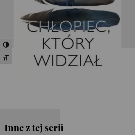
Toggle High Contrast
Toggle Font size
Inne z tej serii