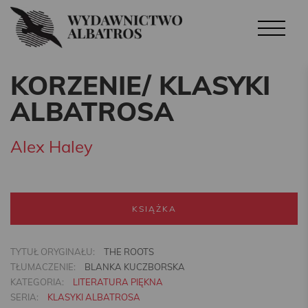
KORZENIE/ KLASYKI
ALBATROSA
Alex Haley
KSIĄŻKA
TYTUŁ ORYGINAŁU:
THE ROOTS
TŁUMACZENIE:
BLANKA KUCZBORSKA
KATEGORIA:
LITERATURA PIĘKNA
SERIA:
KLASYKI ALBATROSA