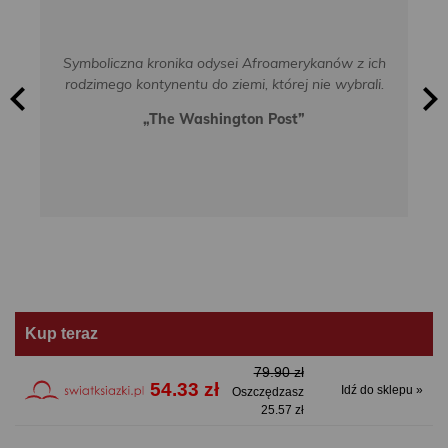
Symboliczna kronika odysei Afroamerykanów z ich
rodzimego kontynentu do ziemi, której nie wybrali.
„The Washington Post”
Kup teraz
79.90 zł
54.33 zł
Idź do sklepu »
Oszczędzasz
25.57 zł