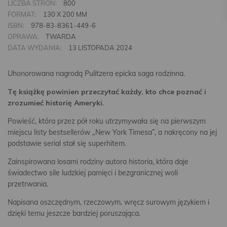
LICZBA STRON:
800
FORMAT:
130 X 200 MM
ISBN:
978-83-8361-449-6
OPRAWA:
TWARDA
DATA WYDANIA:
13 LISTOPADA 2024
Uhonorowana nagrodą Pulitzera epicka saga rodzinna.
Tę książkę powinien przeczytać każdy, kto chce poznać i
zrozumieć historię Ameryki.
Powieść, która przez pół roku utrzymywała się na pierwszym
miejscu listy bestsellerów „New York Timesa”, a nakręcony na jej
podstawie serial stał się superhitem.
Zainspirowana losami rodziny autora historia, która daje
świadectwo sile ludzkiej pamięci i bezgranicznej woli
przetrwania.
Napisana oszczędnym, rzeczowym, wręcz surowym językiem i
dzięki temu jeszcze bardziej poruszająca.