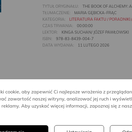
TYTUŁ ORYGINAŁU:
THE BOOK OF ALCHEMY: A 
TŁUMACZENIE:
MARIA GĘBICKA-FRĄC
KATEGORIA:
LITERATURA FAKTU / PORADNIKI 
CZAS TRWANIA:
00:00:00
LEKTOR:
KINGA SUCHAN/ JÓZEF PAWŁOWSKI
ISBN:
978-83-8439-004-7
DATA WYDANIA:
11 LUTEGO 2026
i cookie, aby zapewnić Ci najlepsze wrażenia z przeglądan
ać zawartość naszej witryny, analizować jej ruch i wyświet
reklamy. Aby uzyskać więcej informacji, zapoznaj się z nas
.
Vicky Reynal
Jaouad
Suleika