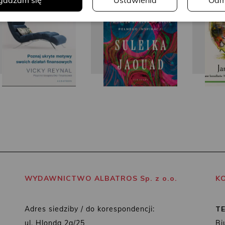
gadzam się
Ustawienia
Odm
WYDAWNICTWO ALBATROS Sp. z o.o.
K
Adres siedziby / do korespondencji:
T
ul. Hlonda 2a/25
Bi