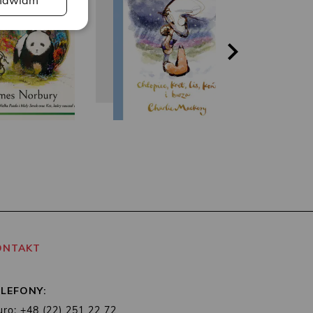
awiam
ONTAKT
ELEFONY:
uro: +48 (22) 251 22 72