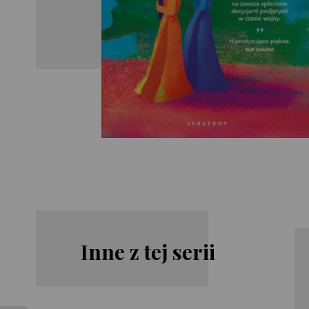
Inne z tej serii
Nguyễn
Caro de
Phan Quế
Robertis
Mai