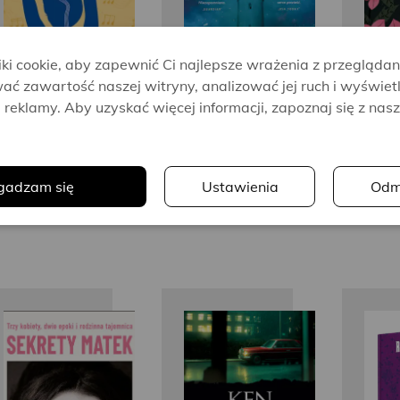
i cookie, aby zapewnić Ci najlepsze wrażenia z przeglądan
ać zawartość naszej witryny, analizować jej ruch i wyświet
reklamy. Aby uzyskać więcej informacji, zapoznaj się z nas
.
gadzam się
Ustawienia
Odm
Sophie de
Ken Follett
Ma
Baere