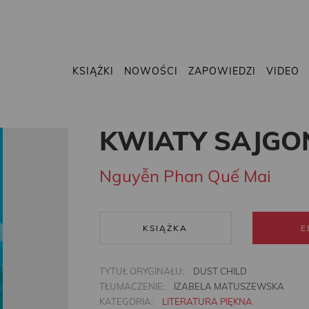
KSIĄŻKI
NOWOŚCI
ZAPOWIEDZI
VIDEO
KWIATY SAJGO
Nguyễn Phan Quế Mai
KSIĄŻKA
E
TYTUŁ ORYGINAŁU:
DUST CHILD
TŁUMACZENIE:
IZABELA MATUSZEWSKA
KATEGORIA:
LITERATURA PIĘKNA