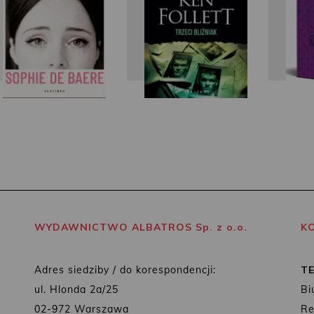
WYDAWNICTWO ALBATROS Sp. z o.o.
K
Adres siedziby / do korespondencji:
T
ul. Hlonda 2a/25
Bi
02-972 Warszawa
Re