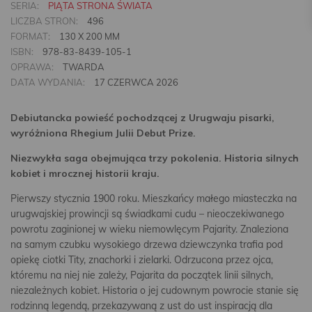
SERIA:
PIĄTA STRONA ŚWIATA
LICZBA STRON:
496
FORMAT:
130 X 200 MM
ISBN:
978-83-8439-105-1
OPRAWA:
TWARDA
DATA WYDANIA:
17 CZERWCA 2026
Debiutancka powieść pochodzącej z Urugwaju pisarki,
wyróżniona Rhegium Julii Debut Prize.
Niezwykła saga obejmująca trzy pokolenia. Historia silnych
kobiet i mrocznej historii kraju.
Pierwszy stycznia 1900 roku. Mieszkańcy małego miasteczka na
urugwajskiej prowincji są świadkami cudu – nieoczekiwanego
powrotu zaginionej w wieku niemowlęcym Pajarity. Znaleziona
na samym czubku wysokiego drzewa dziewczynka trafia pod
opiekę ciotki Tity, znachorki i zielarki. Odrzucona przez ojca,
któremu na niej nie zależy, Pajarita da początek linii silnych,
niezależnych kobiet. Historia o jej cudownym powrocie stanie się
rodzinną legendą, przekazywaną z ust do ust inspiracją dla