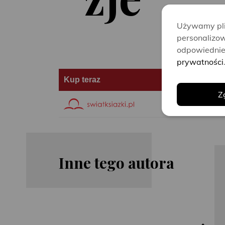
Używamy plik
personalizow
odpowiednie 
prywatności
Kup teraz
Z
Inne tego autora
Tess
Tess
Gerritsen
Gerritsen