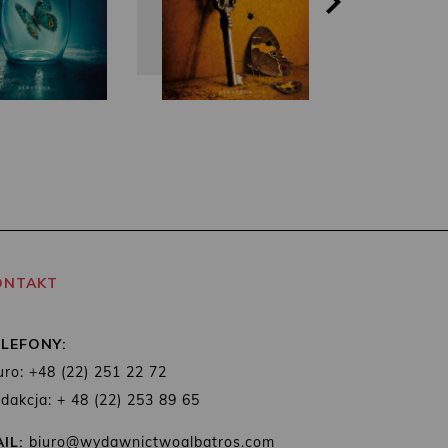
ONTAKT
ELEFONY:
uro: +48 (22) 251 22 72
dakcja: + 48 (22) 253 89 65
IL:
biuro@wydawnictwoalbatros.com