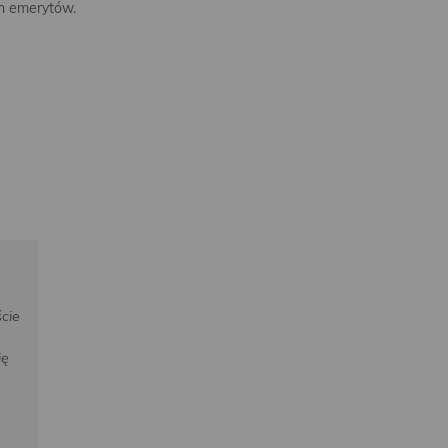
ch emerytów.
ście
ię