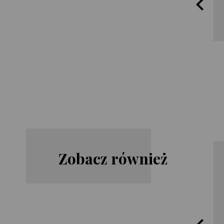
Zobacz również
Harlan
Steve
Coben
Cavanagh