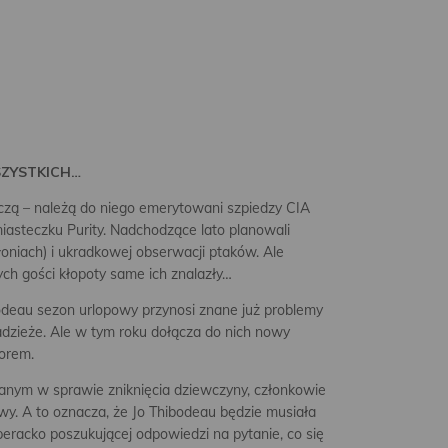
SZYSTKICH…
iczą – należą do niego emerytowani szpiedzy CIA
steczku Purity. Nadchodzące lato planowali
dłoniach) i ukradkowej obserwacji ptaków. Ale
ch gości kłopoty same ich znalazły…
bodeau sezon urlopowy przynosi znane już problemy
adzieże. Ale w tym roku dołącza do nich nowy
iorem.
zanym w sprawie zniknięcia dziewczyny, członkowie
awy. A to oznacza, że Jo Thibodeau będzie musiała
peracko poszukującej odpowiedzi na pytanie, co się