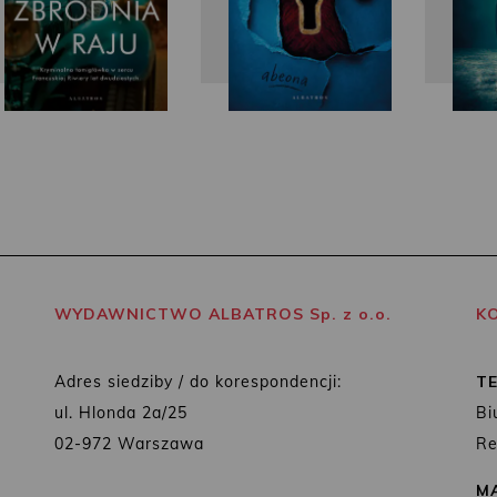
WYDAWNICTWO ALBATROS Sp. z o.o.
K
Adres siedziby / do korespondencji:
T
ul. Hlonda 2a/25
Bi
02-972 Warszawa
Re
MA