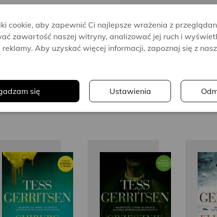
i cookie, aby zapewnić Ci najlepsze wrażenia z przeglądan
ać zawartość naszej witryny, analizować jej ruch i wyświet
reklamy. Aby uzyskać więcej informacji, zapoznaj się z nas
.
gadzam się
Ustawienia
Odm
49.90 zł
33.93 zł
Oszczędzasz 15.97 zł
Tess
Tess
Gerritsen
Gerritsen
G