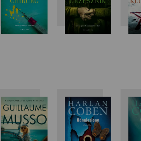
Guillaume
Harlan
Musso
Coben