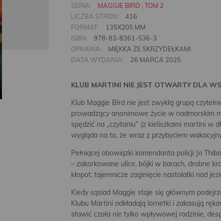
SERIA:
MAGGIE BIRD , TOM 2
LICZBA STRON:
416
FORMAT:
135X205 MM
ISBN:
978-83-8361-536-3
OPRAWA:
MIĘKKA ZE SKRZYDEŁKAMI
DATA WYDANIA:
26 MARCA 2025
KLUB MARTINI NIE JEST OTWARTY DLA W
Klub Maggie Bird nie jest zwykłą grupą czyteln
prowadzący anonimowe życie w nadmorskim mia
spędzić na „czytaniu” (z kieliszkami martini w 
wygląda na to, że wraz z przybyciem wakacyjny
Pełniącej obowiązki komendanta policji Jo Thi
– zakorkowane ulice, bójki w barach, drobne kr
kłopot: tajemnicze zaginięcie nastolatki nad jez
Kiedy sąsiad Maggie staje się głównym podejr
Klubu Martini odkładają lornetki i zakasują ręk
stawić czoła nie tylko wpływowej rodzinie, des