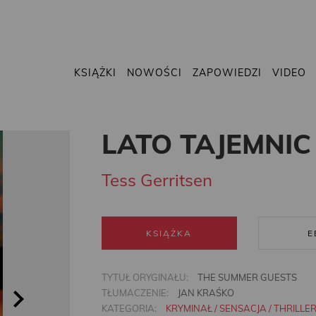
KSIĄŻKI
NOWOŚCI
ZAPOWIEDZI
VIDEO
LATO TAJEMNIC
Tess Gerritsen
KSIĄŻKA
E
TYTUŁ ORYGINAŁU:
THE SUMMER GUESTS
TŁUMACZENIE:
JAN KRAŚKO
KATEGORIA:
KRYMINAŁ / SENSACJA / THRILLE