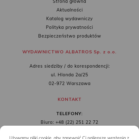
Strona główna
Aktualności
Katalog wydawniczy
Polityka prywatności
Bezpieczeństwo produktów
WYDAWNICTWO ALBATROS Sp. z o.o.
Adres siedziby / do korespondencji:
ul. Hlonda 2a/25
02-972 Warszawa
KONTAKT
TELEFONY:
Biuro: +48 (22) 251 22 72
Redakcja: + 48 (22) 253 89 65
Używamy pliki cookie, aby zapewnić Ci najlepsze wrażenia z