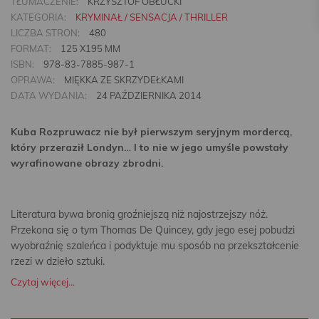
TŁUMACZENIE:
KRZYSZTOF OBŁUCKI
KATEGORIA:
KRYMINAŁ / SENSACJA / THRILLER
LICZBA STRON:
480
FORMAT:
125 X195 MM
ISBN:
978-83-7885-987-1
OPRAWA:
MIĘKKA ZE SKRZYDEŁKAMI
DATA WYDANIA:
24 PAŹDZIERNIKA 2014
Kuba Rozpruwacz nie był pierwszym seryjnym mordercą,
który przeraził Londyn… I to nie w jego umyśle powstały
wyrafinowane obrazy zbrodni.
Literatura bywa bronią groźniejszą niż najostrzejszy nóż.
Przekona się o tym Thomas De Quincey, gdy jego esej pobudzi
wyobraźnię szaleńca i podyktuje mu sposób na przekształcenie
rzezi w dzieło sztuki.
Czytaj więcej...