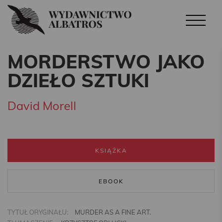
MORDERSTWO JAKO
DZIEŁO SZTUKI
David Morell
KSIĄŻKA
EBOOK
TYTUŁ ORYGINAŁU:
MURDER AS A FINE ART.