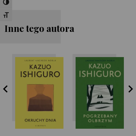
Toggle High Contrast
Toggle Font size
Inne tego autora
Kazuo Ishiguro
Kazuo Ishiguro