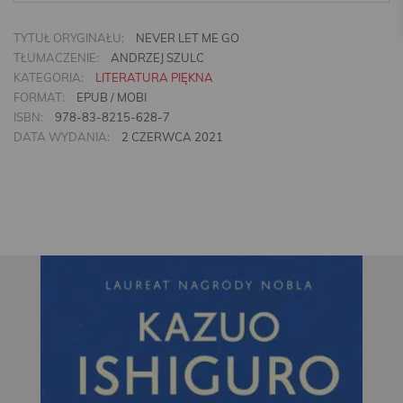
TYTUŁ ORYGINAŁU:
NEVER LET ME GO
TŁUMACZENIE:
ANDRZEJ SZULC
KATEGORIA:
LITERATURA PIĘKNA
FORMAT:
EPUB / MOBI
ISBN:
978-83-8215-628-7
DATA WYDANIA:
2 CZERWCA 2021