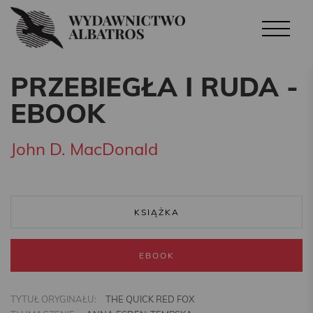
PRZEBIEGŁA I RUDA -
EBOOK
John D. MacDonald
KSIĄŻKA
EBOOK
TYTUŁ ORYGINAŁU:
THE QUICK RED FOX