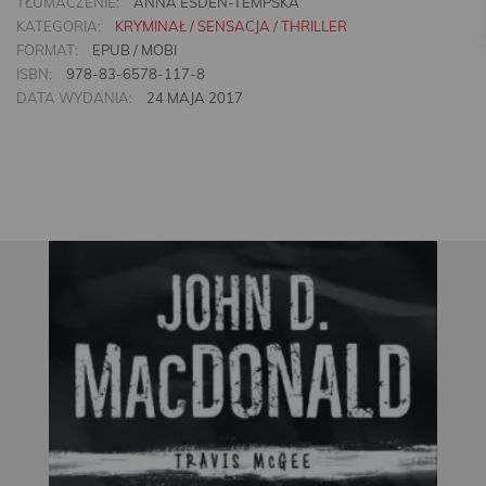
TŁUMACZENIE:
ANNA ESDEN-TEMPSKA
KATEGORIA:
KRYMINAŁ / SENSACJA / THRILLER
FORMAT:
EPUB / MOBI
ISBN:
978-83-6578-117-8
DATA WYDANIA:
24 MAJA 2017