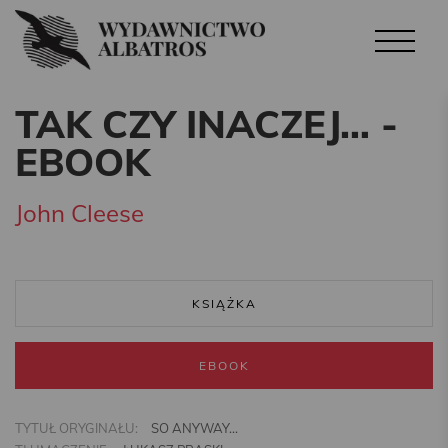
TAK CZY INACZEJ… -
EBOOK
John Cleese
KSIĄŻKA
EBOOK
TYTUŁ ORYGINAŁU:
SO ANYWAY…