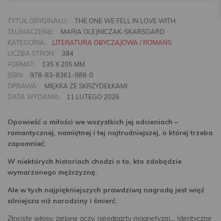
TYTUŁ ORYGINAŁU:
THE ONE WE FELL IN LOVE WITH
TŁUMACZENIE:
MARIA OLEJNICZAK-SKARSGARD
KATEGORIA:
LITERATURA OBYCZAJOWA / ROMANS
LICZBA STRON:
384
FORMAT:
135 X 205 MM
ISBN:
978-83-8361-988-0
OPRAWA:
MIĘKKA ZE SKRZYDEŁKAMI
DATA WYDANIA:
11 LUTEGO 2026
Opowieść o miłości we wszystkich jej odcieniach –
romantycznej, namiętnej i tej najtrudniejszej, o której trzeba
zapomnieć.
W niektórych historiach chodzi o to, kto zdobędzie
wymarzonego mężczyznę.
Ale w tych najpiękniejszych prawdziwą nagrodą jest więź
silniejsza niż narodziny i śmierć.
Złociste włosy, zielone oczy, nieodparty magnetyzm… Identyczne