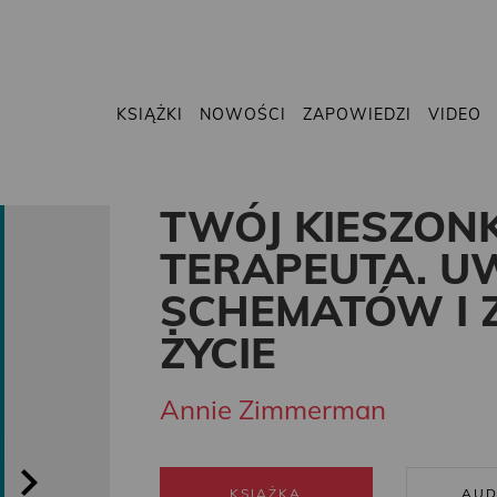
KSIĄŻKI
NOWOŚCI
ZAPOWIEDZI
VIDEO
TWÓJ KIESZO
TERAPEUTA. UW
SCHEMATÓW I 
ŻYCIE
Annie Zimmerman
KSIĄŻKA
AUD