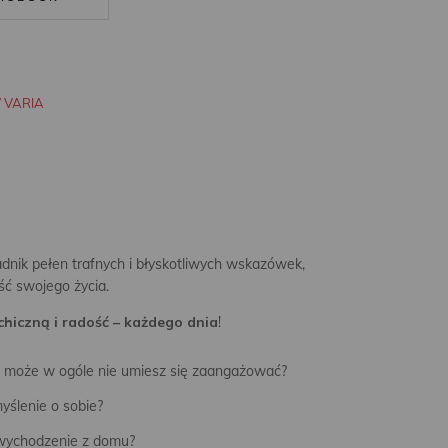
/ VARIA
dnik pełen trafnych i błyskotliwych wskazówek,
ść swojego życia.
ychiczną i radość – każdego dnia
!
 A może w ogóle nie umiesz się zaangażować?
yślenie o sobie?
i wychodzenie z domu?