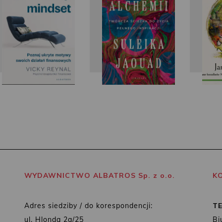
WYDAWNICTWO ALBATROS Sp. z o.o.
K
Adres siedziby / do korespondencji:
T
ul. Hlonda 2a/25
Bi