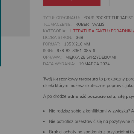
TYTUŁ ORYGINAŁU:
YOUR POCKET THERAPIST
TŁUMACZENIE:
ROBERT WALIŚ
KATEGORIA:
LITERATURA FAKTU / PORADNIKI 
LICZBA STRON:
368
FORMAT:
135 X 210 MM
ISBN:
978-83-8361-085-6
OPRAWA:
MIĘKKA ZE SKRZYDEŁKAMI
DATA WYDANIA:
10 MARCA 2024
Twój kieszonkowy terapeuta
to praktyczny pora
dzięki którym możesz skutecznie poprawić jako
A po drodze
odnaleźć poczucie celu, siłę ps
Nie radzisz sobie z konfliktami w związku?
Nie potrafisz przestawić się na pozytywne m
Brak ci ochoty na spotkania z przyjaciółmi 