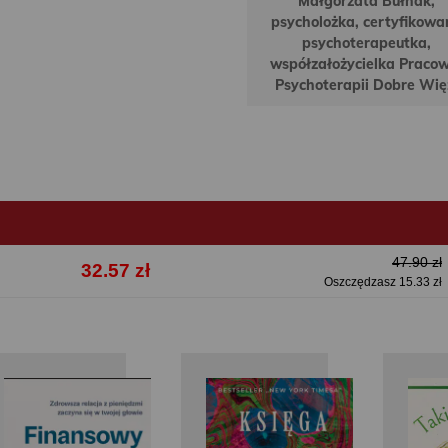
Małgorzata Bułhak,
psycholożka, certyfikowa
psychoterapeutka,
współzałożycielka Praco
Psychoterapii Dobre Wię
47.90 zł
32.57 zł
Oszczędzasz 15.33 zł
Vicky Reynal
Jaouad
Suleika