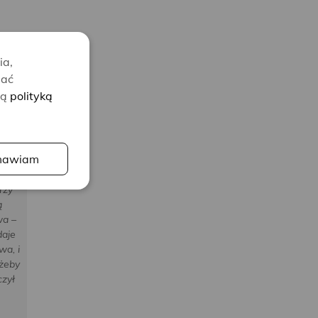
ia,
lać
zą
polityką
awiam
rzy
ej
rzy
ą
wa –
daje
wa, i
 żeby
czył