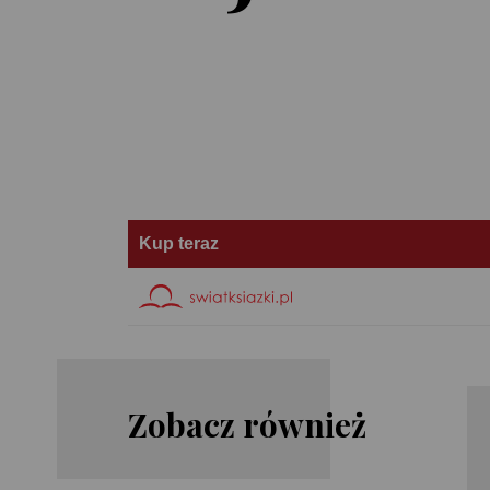
Kup teraz
Zobacz również
Charlie
James
Mackesy
Norbury