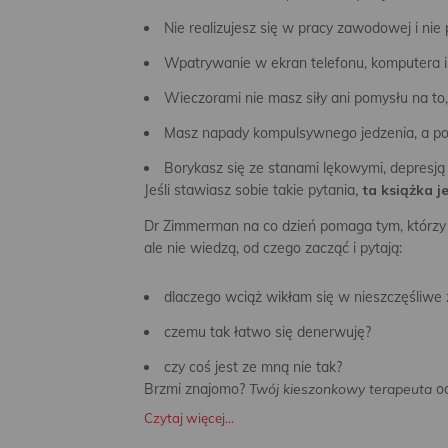
Nie realizujesz się w pracy zawodowej i nie p
Wpatrywanie w ekran telefonu, komputera i 
Wieczorami nie masz siły ani pomysłu na to
Masz napady kompulsywnego jedzenia, a pot
Borykasz się ze stanami lękowymi, depresją
Jeśli stawiasz sobie takie pytania
, ta książka j
Dr Zimmerman na co dzień pomaga tym, którzy 
ale nie wiedzą, od czego zacząć i pytają:
dlaczego wciąż wikłam się w nieszczęśliwe 
czemu tak łatwo się denerwuję?
czy coś jest ze mną nie tak?
Brzmi znajomo?
Twój kieszonkowy terapeuta
o
Czytaj więcej...