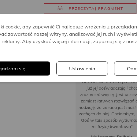
PRZECZYTAJ FRAGMENT
ZOBACZ WIDEO
i cookie, aby zapewnić Ci najlepsze wrażenia z przeglądan
ać zawartość naszej witryny, analizować jej ruch i wyświet
reklamy. Aby uzyskać więcej informacji, zapoznaj się z nas
.
gadzam się
Ustawienia
Odm
„Świetna rzecz dla tych, któ
myślą o psychoterapii i są j
ciekawi, ale też dla tych, któ
już jej doświadczają i chc
zrozumieć więcej. Jest uczci
zamiast łatwych rozwiązań 
nadzieję, że zmiana jest możli
zachęca do niej. Chciałabym,
ktoś w taki sposób wytłuma
mi fizykę kwantową”