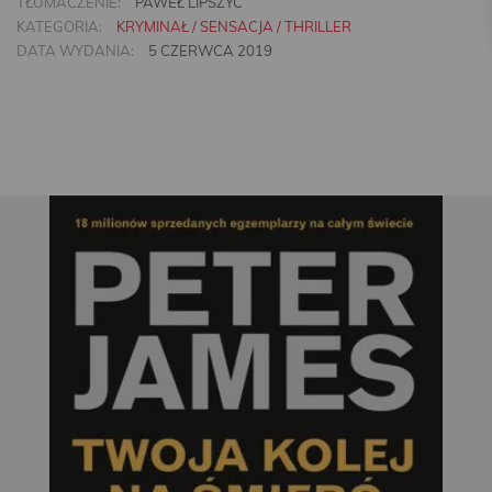
TŁUMACZENIE:
PAWEŁ LIPSZYC
KATEGORIA:
KRYMINAŁ / SENSACJA / THRILLER
DATA WYDANIA:
5 CZERWCA 2019