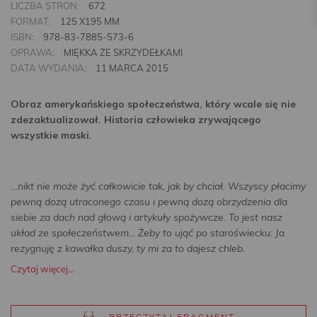
LICZBA STRON:
672
FORMAT:
125 X195 MM
ISBN:
978-83-7885-573-6
OPRAWA:
MIĘKKA ZE SKRZYDEŁKAMI
DATA WYDANIA:
11 MARCA 2015
Obraz amerykańskiego społeczeństwa, który wcale się nie
zdezaktualizował. Historia człowieka zrywającego
wszystkie maski.
…nikt nie może żyć całkowicie tak, jak by chciał. Wszyscy płacimy
pewną dozą utraconego czasu i pewną dozą obrzydzenia dla
siebie za dach nad głową i artykuły spożywcze. To jest nasz
układ ze społeczeństwem... Żeby to ująć po staroświecku: Ja
rezygnuję z kawałka duszy, ty mi za to dajesz chleb.
Czytaj więcej...
PRZECZYTAJ FRAGMENT