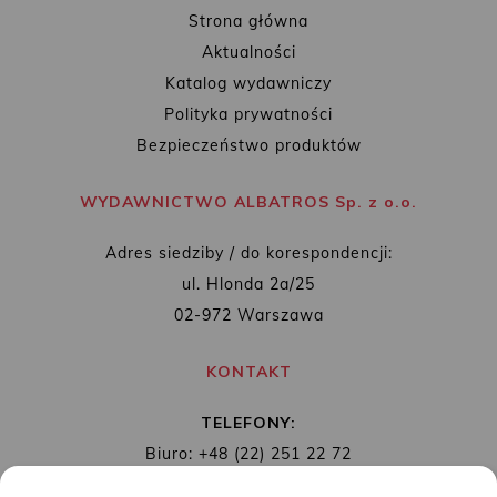
Strona główna
Aktualności
Katalog wydawniczy
Polityka prywatności
Bezpieczeństwo produktów
WYDAWNICTWO ALBATROS Sp. z o.o.
Adres siedziby / do korespondencji:
ul. Hlonda 2a/25
02-972 Warszawa
KONTAKT
TELEFONY:
Biuro: +48 (22) 251 22 72
Redakcja: + 48 (22) 253 89 65