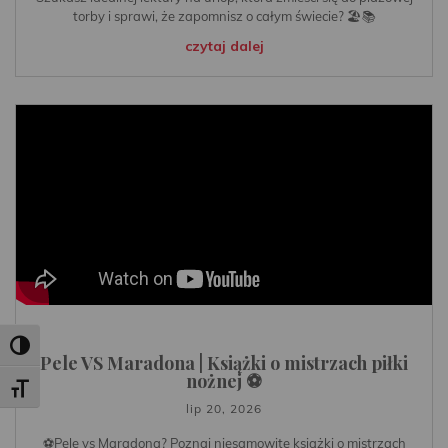
torby i sprawi, że zapomnisz o całym świecie? 🏖️📚
czytaj dalej
Toggle High Contrast
Pele VS Maradona | Książki o mistrzach piłki
nożnej ⚽️
Toggle Font size
lip 20, 2026
⚽️Pele vs Maradona? Poznaj niesamowite książki o mistrzach