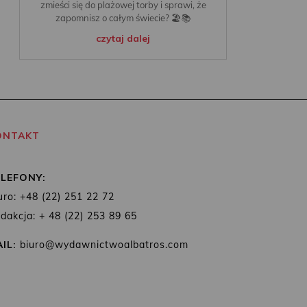
zmieści się do plażowej torby i sprawi, że
zapomnisz o całym świecie? 🏖️📚
czytaj dalej
ONTAKT
ELEFONY:
uro: +48 (22) 251 22 72
dakcja: + 48 (22) 253 89 65
IL:
biuro@wydawnictwoalbatros.com