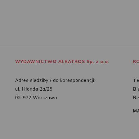
WYDAWNICTWO ALBATROS Sp. z o.o.
K
Adres siedziby / do korespondencji:
T
ul. Hlonda 2a/25
Bi
02-972 Warszawa
Re
MA