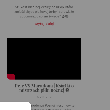
Szukasz idealnej lektury na urlop, która
zmieści się do plażowej torby i sprawi, że
zapomnisz o całym świecie? 🏖️📚
czytaj dalej
Pele VS Maradona | Książki o
mistrzach piłki nożnej ⚽️
lip 20, 2026
⚽️Pele vs Maradona? Poznaj niesamowite
książki o mistrzach piłki nożnej, które