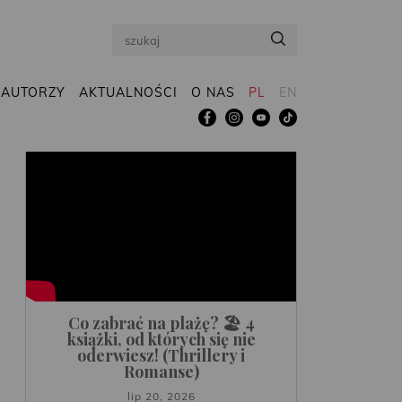
Search
AUTORZY
AKTUALNOŚCI
O NAS
PL
EN
Co zabrać na plażę? 🏖️ 4
książki, od których się nie
oderwiesz! (Thrillery i
Romanse)
lip 20, 2026