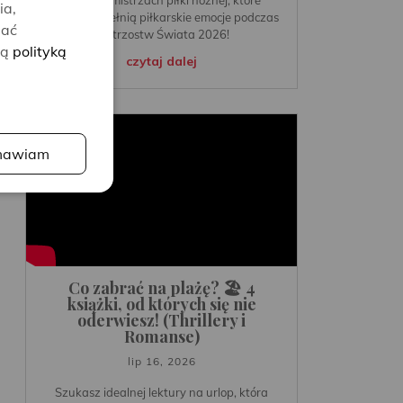
ia,
idealnie dopełnią piłkarskie emocje podczas
lać
Mistrzostw Świata 2026!
zą
polityką
czytaj dalej
awiam
Co zabrać na plażę? 🏖️ 4
książki, od których się nie
oderwiesz! (Thrillery i
Romanse)
lip 16, 2026
Szukasz idealnej lektury na urlop, która