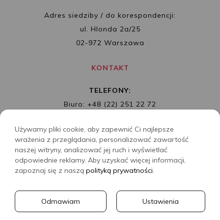
Adres siedziby / do korespondencji:
ul. Hlonda 2a/25
02-972 Warszawa
KONTAKT
TELEFONY:
Biuro: +48 (22) 251 22 72
Redakcja: + 48 (22) 253 89 65
Używamy pliki cookie, aby zapewnić Ci najlepsze
MAIL:
biuro@wydawnictwoalbatros.com
wrażenia z przeglądania, personalizować zawartość
naszej witryny, analizować jej ruch i wyświetlać
odpowiednie reklamy. Aby uzyskać więcej informacji,
zapoznaj się z naszą
polityką prywatności
.
COPYRIGHTS
WYDAWNICTWO ALBATROS
Odmawiam
Ustawienia
CREATED BY
2SIDES.PL