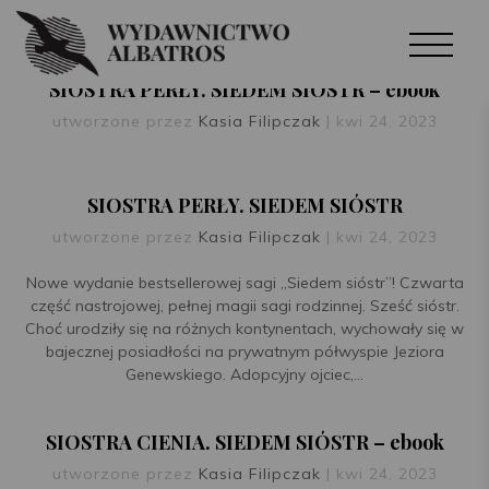
SIOSTRA PERŁY. SIEDEM SIÓSTR – ebook
utworzone przez
Kasia Filipczak
|
kwi 24, 2023
SIOSTRA PERŁY. SIEDEM SIÓSTR
utworzone przez
Kasia Filipczak
|
kwi 24, 2023
Nowe wydanie bestsellerowej sagi „Siedem sióstr”! Czwarta
część nastrojowej, pełnej magii sagi rodzinnej. Sześć sióstr.
Choć urodziły się na różnych kontynentach, wychowały się w
bajecznej posiadłości na prywatnym półwyspie Jeziora
Genewskiego. Adopcyjny ojciec,...
SIOSTRA CIENIA. SIEDEM SIÓSTR – ebook
utworzone przez
Kasia Filipczak
|
kwi 24, 2023