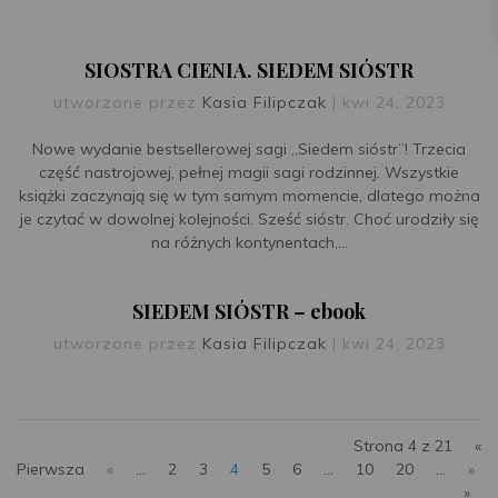
SIOSTRA CIENIA. SIEDEM SIÓSTR
utworzone przez
Kasia Filipczak
|
kwi 24, 2023
Nowe wydanie bestsellerowej sagi „Siedem sióstr”! Trzecia
część nastrojowej, pełnej magii sagi rodzinnej. Wszystkie
książki zaczynają się w tym samym momencie, dlatego można
je czytać w dowolnej kolejności. Sześć sióstr. Choć urodziły się
na różnych kontynentach,...
SIEDEM SIÓSTR – ebook
utworzone przez
Kasia Filipczak
|
kwi 24, 2023
Strona 4 z 21
«
Pierwsza
«
...
2
3
4
5
6
...
10
20
...
»
»