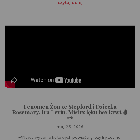
czytaj dalej
Fenomen Żon ze Stepford i Dziecka
Rosemary. Ira Levin. Mistrz lęku bez krwi.🩸
🗝️
maj 25, 2026
🗝️Nowe wydania kultowych powieści grozy Iry Levina: