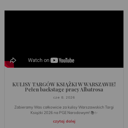
KULISY TARGÓW KSIĄŻKI W WARSZAWIE!
Pełen backstage pracy Albatrosa
cze 8, 2026
Zabieramy Was całkowicie za kulisy Warszawskich Targi
Książki 2026 na PGE Narodowym! 📚✨
czytaj dalej