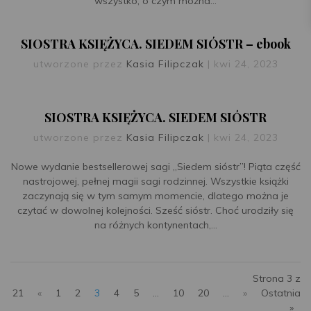
wszystko, o czym można...
SIOSTRA KSIĘŻYCA. SIEDEM SIÓSTR – ebook
utworzone przez
Kasia Filipczak
|
kwi 24, 2023
SIOSTRA KSIĘŻYCA. SIEDEM SIÓSTR
utworzone przez
Kasia Filipczak
|
kwi 24, 2023
Nowe wydanie bestsellerowej sagi „Siedem sióstr”! Piąta część
nastrojowej, pełnej magii sagi rodzinnej. Wszystkie książki
zaczynają się w tym samym momencie, dlatego można je
czytać w dowolnej kolejności. Sześć sióstr. Choć urodziły się
na różnych kontynentach,...
Strona 3 z
21
«
1
2
3
4
5
...
10
20
...
»
Ostatnia
»