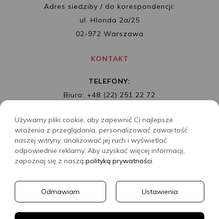
Adres siedziby / do korespondencji:
ul. Hlonda 2a/25
02-972 Warszawa
KONTAKT
TELEFONY:
Biuro: +48 (22) 251 22 72
Redakcja: + 48 (22) 253 89 65
Używamy pliki cookie, aby zapewnić Ci najlepsze
MAIL:
biuro@wydawnictwoalbatros.com
wrażenia z przeglądania, personalizować zawartość
naszej witryny, analizować jej ruch i wyświetlać
odpowiednie reklamy. Aby uzyskać więcej informacji,
zapoznaj się z naszą
polityką prywatności
.
COPYRIGHTS
WYDAWNICTWO ALBATROS
Odmawiam
Ustawienia
CREATED BY
2SIDES.PL