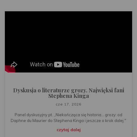
Dyskusja o literaturze grozy. Najwięksi fani
Stephena Kinga
cze 17, 2026
Panel dyskusyjny pt. ,,Niekończąca się historia… grozy: od
Daphne du Maurier do Stephena Kinga i jeszcze o krok dalej."
czytaj dalej