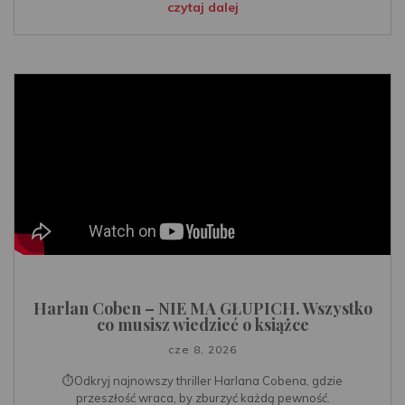
czytaj dalej
Harlan Coben – NIE MA GŁUPICH. Wszystko
co musisz wiedzieć o książce
cze 8, 2026
⏱️Odkryj najnowszy thriller Harlana Cobena, gdzie
przeszłość wraca, by zburzyć każdą pewność.