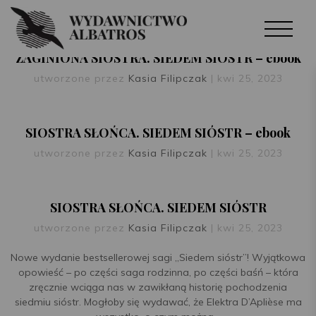
ZAGINIONA SIOSTRA. SIEDEM SIÓSTR – ebook
utworzone przez
Kasia Filipczak
|
kwi 25, 2023
SIOSTRA SŁOŃCA. SIEDEM SIÓSTR – ebook
utworzone przez
Kasia Filipczak
|
kwi 25, 2023
SIOSTRA SŁOŃCA. SIEDEM SIÓSTR
utworzone przez
Kasia Filipczak
|
kwi 25, 2023
Nowe wydanie bestsellerowej sagi „Siedem sióstr”! Wyjątkowa
opowieść – po części saga rodzinna, po części baśń – która
zręcznie wciąga nas w zawikłaną historię pochodzenia
siedmiu sióstr. Mogłoby się wydawać, że Elektra D’Aplièse ma