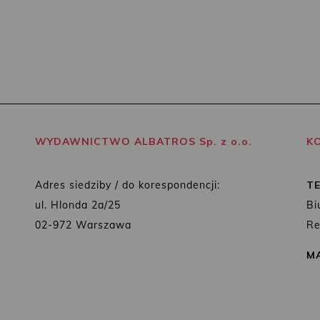
WYDAWNICTWO ALBATROS Sp. z o.o.
K
Adres siedziby / do korespondencji:
T
ul. Hlonda 2a/25
Bi
02-972 Warszawa
Re
MA