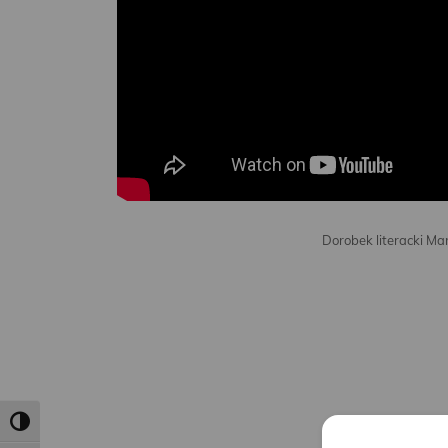
Dorobek literacki M
Toggle High Contrast