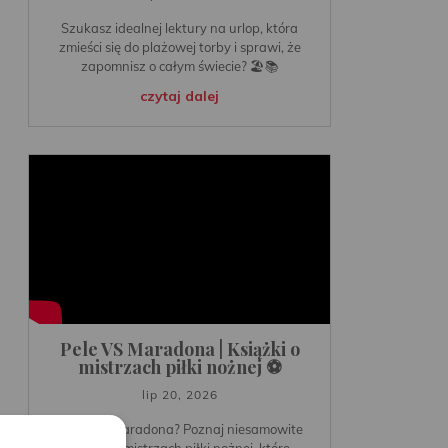
Szukasz idealnej lektury na urlop, która
zmieści się do plażowej torby i sprawi, że
zapomnisz o całym świecie? 🏖️📚
czytaj dalej
Pele VS Maradona | Książki o
mistrzach piłki nożnej ⚽️
lip 20, 2026
⚽️Pele vs Maradona? Poznaj niesamowite
książki o mistrzach piłki nożnej, które