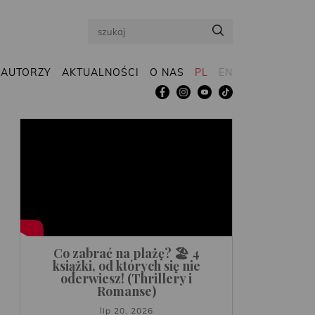
Search
AUTORZY
AKTUALNOŚCI
O NAS
PL
EN
Co zabrać na plażę? 🏖️ 4
książki, od których się nie
oderwiesz! (Thrillery i
Romanse)
lip 20, 2026