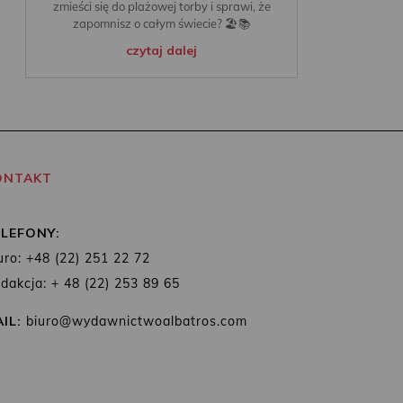
zmieści się do plażowej torby i sprawi, że
zapomnisz o całym świecie? 🏖️📚
czytaj dalej
ONTAKT
ELEFONY:
uro: +48 (22) 251 22 72
dakcja: + 48 (22) 253 89 65
IL:
biuro@wydawnictwoalbatros.com