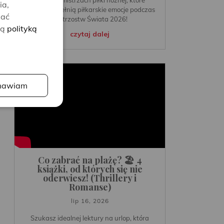
ia,
idealnie dopełnią piłkarskie emocje podczas
lać
Mistrzostw Świata 2026!
zą
polityką
czytaj dalej
awiam
Co zabrać na plażę? 🏖️ 4
książki, od których się nie
oderwiesz! (Thrillery i
Romanse)
lip 16, 2026
Szukasz idealnej lektury na urlop, która