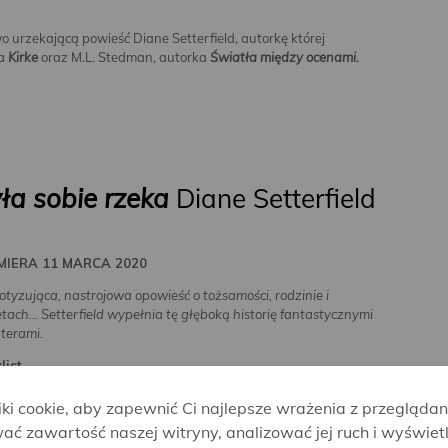
wo urzekającą powieść Diane Setterfield, autorkę której
ka
Kirke
oraz M.L. Stedman, autorka
Światła między ocenami.
ła sobie rzeka
Diane Setterfield
MIERA 11 MARCA 2020
otyzująca, nastrojowa opowieść o tożsamości, rodzinie i
etach… Setterfield wypełnia tę głęboką historię fantastycznymi
terami.
list
m tej opowieści są relacje międzyludzkie, które cały czas się
i cookie, aby zapewnić Ci najlepsze wrażenia z przeglądan
niają, przypominając rzekę.
ać zawartość naszej witryny, analizować jej ruch i wyświet