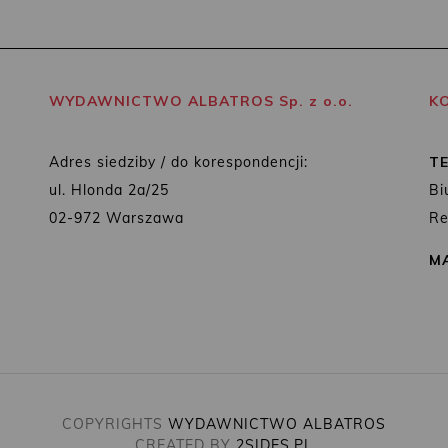
WYDAWNICTWO ALBATROS Sp. z o.o.
K
Adres siedziby / do korespondencji:
T
ul. Hlonda 2a/25
Bi
02-972 Warszawa
Re
MA
COPYRIGHTS
WYDAWNICTWO ALBATROS
CREATED BY
2SIDES.PL