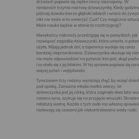
drzwiach pojawia się ciężko ranny nieznajomy. W
ramionach trzyma martwą dziewczynkę. Kiedy godzin
później dziecko bierze głęboki oddech i wraca do żywyc
nikt nie może w to uwierzyć. Cud? Czy magiczna sztuc
Może nauka będzie w stanie to rozstrzygnąć?
Mieszkańcy nabrzeży prześcigają się w pomysłach, jak
rozwiązać zagadkę dziewczynki, która umarła, a pote
ożyła. Mijają jednak dni, a tajemnica wydaje się coraz
bardziej nieprzenikniona. Dziewczynka okazuje się nie
nie może odpowiedzieć na pytania: kim jest, skąd poch
i co stało się z jej bliskimi. W tej sprawie pojawia się cor
więcej pytań i wątpliwości.
Tymczasem trzy rodziny wyrażają chęć, by wziąć dziec
pod opiekę. Zamożna młoda matka wierzy, że
dziewczynka jest jej córką, która zaginęła dwa lata w
romans syna, szykuje się na przyjęcie wnuczki. Skromn
młodszą siostrę. Każda z tych osób ma własną opowieść,
rozlewają się czasami jak niekontrolowane wody rzeki.