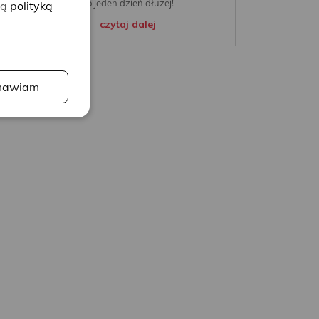
i o jeden dzień dłużej!
zą
polityką
czytaj dalej
awiam