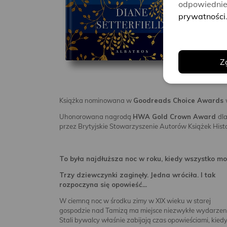
„Pub
odpowiednie 
prywatności
Ta r
duch
czyt
„
The
Z
Książka nominowana w
Goodreads Choice Awards
Uhonorowana nagrodą
HWA Gold Crown Award
dl
przez Brytyjskie Stowarzyszenie Autorów Książek Hist
To była najdłuższa noc w roku, kiedy wszystko mo
Trzy dziewczynki zaginęły. Jedna wróciła. I tak
rozpoczyna się opowieść
…
W ciemną noc w środku zimy w XIX wieku w starej
gospodzie nad Tamizą ma miejsce niezwykłe wydarzen
Stali bywalcy właśnie zabijają czas opowieściami, kied