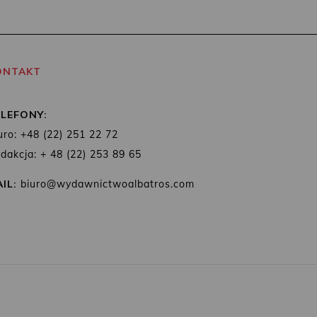
ONTAKT
ELEFONY:
uro: +48 (22) 251 22 72
dakcja: + 48 (22) 253 89 65
IL:
biuro@wydawnictwoalbatros.com