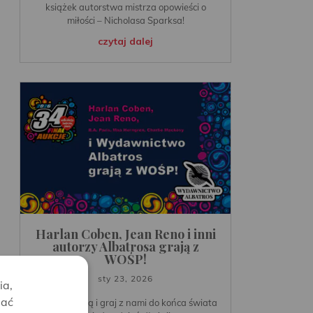
książek autorstwa mistrza opowieści o
miłości – Nicholasa Sparksa!
czytaj dalej
Harlan Coben, Jean Reno i inni
autorzy Albatrosa grają z
WOŚP!
sty 23, 2026
ia,
lać
Licytuj z pasją i graj z nami do końca świata