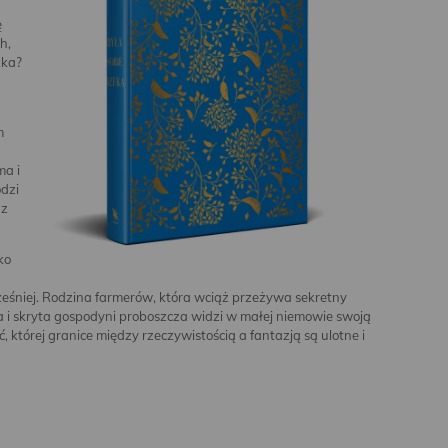
ę
h,
zka?
m
ma i
odzi
az
ko
cześniej. Rodzina farmerów, która wciąż przeżywa sekretny
a i skryta gospodyni proboszcza widzi w małej niemowie swoją
 której granice między rzeczywistością a fantazją są ulotne i