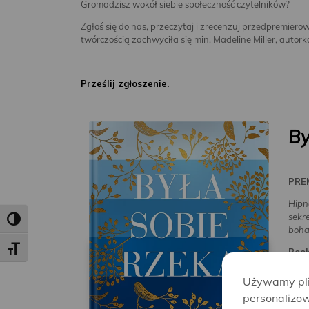
Gromadzisz wokół siebie społeczność czytelników?
Zgłoś się do nas, przeczytaj i zrecenzuj przedpremiero
twórczością zachwyciła się min. Madeline Miller, autor
Prześlij zgłoszenie.
By
PRE
Hipn
sekr
Toggle High Contrast
boha
Toggle Font size
Book
Serce
Używamy plik
zmie
personalizow