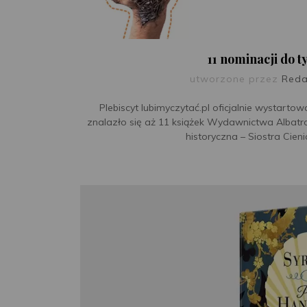
11 nominacji do t
utworzone przez
Reda
Plebiscyt lubimyczytać.pl oficjalnie wystart
znalazło się aż 11 książek Wydawnictwa Albat
historyczna – Siostra Cienia