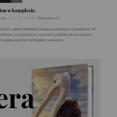
tou w komplecie.
kcja
|
sty 22, 2019
|
Aktualności
swoim cyklem Manitou kolejne pokolenia czytelników. W
etnim przyjacielem i autorem polskiej strony autora,
 najsłynniejszym brytyjskim autorem...