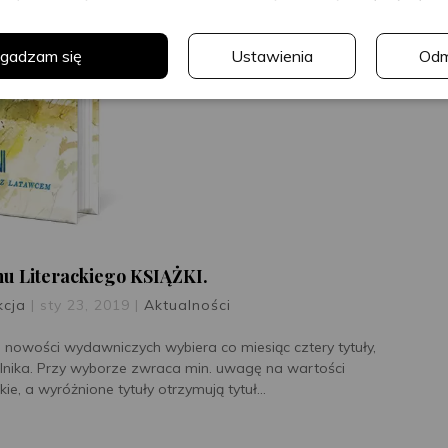
gadzam się
Ustawienia
Od
 Literackiego KSIĄŻKI.
kcja
|
sty 23, 2019
|
Aktualności
 nowości wydawniczych wybiera co miesiąc cztery tytuły,
lnika. Przy wyborze zwraca min. uwagę na wartości
ie, a wyróżnione tytuły otrzymują tytuł...