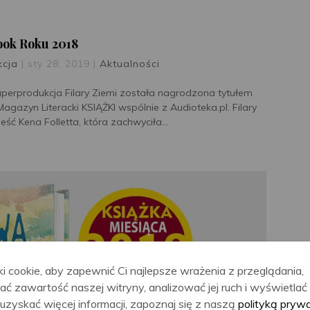
ook Roku 2018
kcja
|
sty 28, 2019
|
Aktualności
uperprodukcja Filary Ziemi została nagrodzona tytułem
zyn Literacki KSIĄŻKI wspólnie z Audioteka.pl. Filary
eść Kena Folletta, która zachwyciła...
i cookie, aby zapewnić Ci najlepsze wrażenia z przeglądania,
ać zawartość naszej witryny, analizować jej ruch i wyświetla
uzyskać więcej informacji, zapoznaj się z naszą
polityką pryw