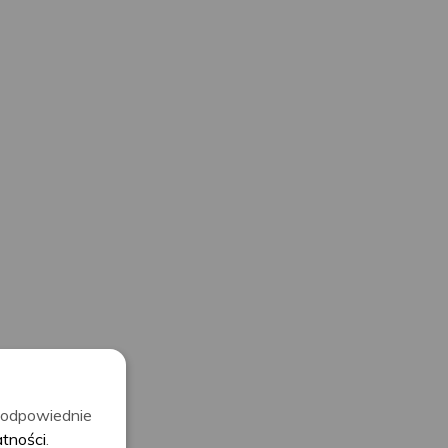
ć odpowiednie
atności
.