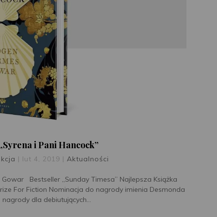
 „Syrena i Pani Hancock”
kcja
|
lut 4, 2019
|
Aktualności
s Gowar Bestseller „Sunday Timesa” Najlepsza Książka
ize For Fiction Nominacja do nagrody imienia Desmonda
j nagrody dla debiutujących...