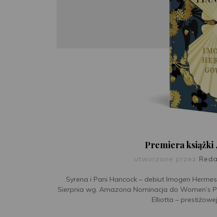
Premiera książki
utworzone przez
Reda
Syrena i Pani Hancock – debiut Imogen Herme
Sierpnia wg. Amazona Nominacja do Women’s Pr
Elliotta – prestiżowe