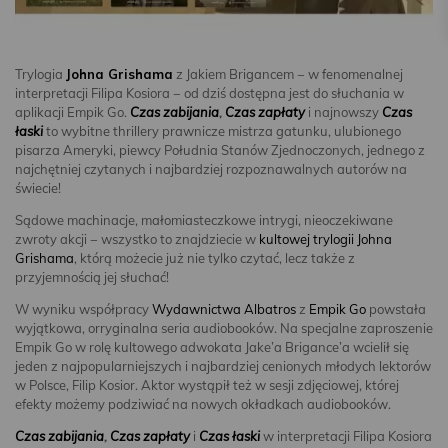
Trylogia
Johna Grishama
z Jakiem Brigancem − w fenomenalnej
interpretacji Filipa Kosiora − od dziś dostępna jest do słuchania w
aplikacji Empik Go.
Czas zabijania
,
Czas zapłaty
i najnowszy
Czas
łaski
to wybitne thrillery prawnicze mistrza gatunku, ulubionego
pisarza Ameryki, piewcy Południa Stanów Zjednoczonych, jednego z
najchętniej czytanych i najbardziej rozpoznawalnych autorów na
świecie!
Sądowe machinacje, małomiasteczkowe intrygi, nieoczekiwane
zwroty akcji − wszystko to znajdziecie w
kultowej trylogii
Johna
Grishama
, którą możecie już nie tylko czytać, lecz także z
przyjemnością jej słuchać!
W wyniku współpracy
Wydawnictwa Albatros
z
Empik Go
powstała
wyjątkowa, orryginalna seria audiobooków. Na specjalne zaproszenie
Empik Go w rolę kultowego adwokata Jake’a Brigance’a wcielił się
jeden z najpopularniejszych i najbardziej cenionych młodych lektorów
w Polsce, Filip Kosior. Aktor wystąpił też w sesji zdjęciowej, której
efekty możemy podziwiać na nowych okładkach audiobooków.
Czas zabijania
,
Czas zapłaty
i
Czas łaski
w interpretacji Filipa Kosiora