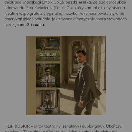
debiutują w aplikacji Empik Go
15 paź­dziernika
. Za audioprodukcję
odpowiada Piotr Kuśmierek (Empik Go), który zadbał o to, by historia
idealnie współgrała z oryginalną muzyką i wkomponowała się w tło
amerykańskiego południa, jak zawsze klimatycznie sportretowanego
przez
Johna Grishama
.
FILIP KOSIOR
− aktor teatralny, serialowy i dubbingowy. Ukończył
Akademię Teatralną w Warszawie. Jeden z najpopularniejszych