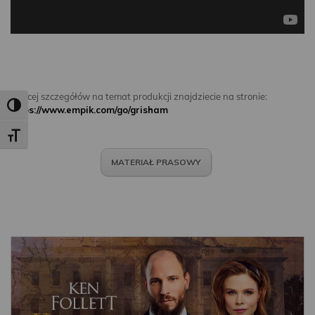
Więcej szczegółów na temat produkcji znajdziecie na stronie:
Toggle High Contrast
https://www.empik.com/go/grisham
Toggle Font size
MATERIAŁ PRASOWY