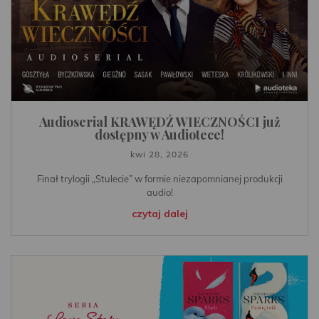
Audioserial KRAWĘDŹ WIECZNOŚCI już
dostępny w Audiotece!
kwi 28, 2026
Finał trylogii „Stulecie” w formie niezapomnianej produkcji
audio!
czytaj dalej