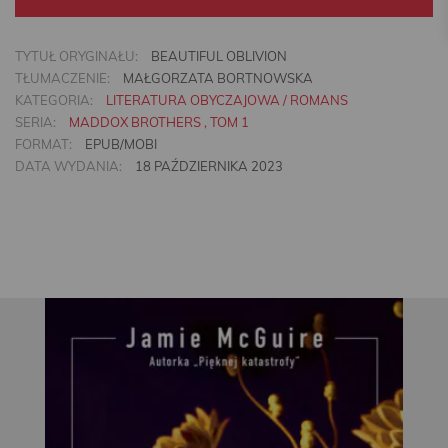
TYTUŁ ORYGINAŁU:
BEAUTIFUL OBLIVION
TŁUMACZENIE:
MAŁGORZATA BORTNOWSKA
KATEGORIA:
LITERATURA OBYCZAJOWA / ROMANS
SERIA:
MADDOX BROTHERS , TOM 1
FORMAT:
EPUB/MOBI
DATA WYDANIA:
18 PAŹDZIERNIKA 2023