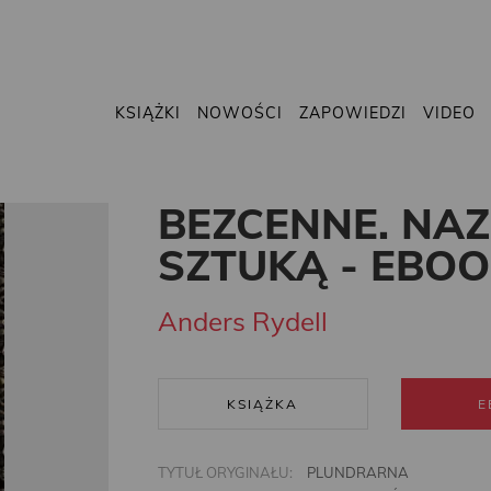
KSIĄŻKI
NOWOŚCI
ZAPOWIEDZI
VIDEO
BEZCENNE. NAZ
SZTUKĄ - EBO
Anders Rydell
KSIĄŻKA
E
TYTUŁ ORYGINAŁU:
PLUNDRARNA