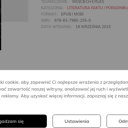
TŁUMACZENIE:
WOJCIECH ŁYGAŚ
KATEGORIA:
LITERATURA FAKTU / PORADNIKI 
FORMAT:
EPUB / MOBI
ISBN:
978-83-7985-255-0
DATA WYDANIA:
18 WRZEŚNIA 2015
i cookie, aby zapewnić Ci najlepsze wrażenia z przeglądan
ać zawartość naszej witryny, analizować jej ruch i wyświet
reklamy. Aby uzyskać więcej informacji, zapoznaj się z nas
Vicky Reynal
Jaouad
.
Suleika
gadzam się
Ustawienia
Odm