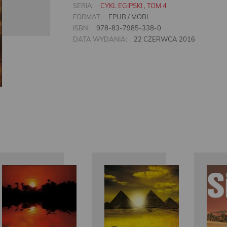
SERIA:
CYKL EGIPSKI , TOM 4
FORMAT:
EPUB / MOBI
ISBN:
978-83-7985-338-0
DATA WYDANIA:
22 CZERWCA 2016
Wilbur
Smith
Wilbur
Smith