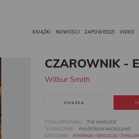
KSIĄŻKI
NOWOŚCI
ZAPOWIEDZI
VIDEO
CZAROWNIK - 
Wilbur Smith
KSIĄŻKA
E
TYTUŁ ORYGINAŁU:
THE WARLOCK
TŁUMACZENIE:
WŁADYSŁAW MASIULANIS
KATEGORIA:
KRYMINAŁ / SENSACJA / THRILLE