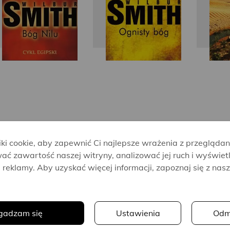
i cookie, aby zapewnić Ci najlepsze wrażenia z przeglądan
ać zawartość naszej witryny, analizować jej ruch i wyświet
reklamy. Aby uzyskać więcej informacji, zapoznaj się z nas
Wilbur
Wilbur
.
Smith
Smith
gadzam się
Ustawienia
Odm