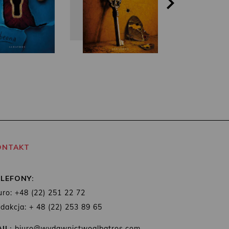
ONTAKT
ELEFONY:
uro: +48 (22) 251 22 72
dakcja: + 48 (22) 253 89 65
IL:
biuro@wydawnictwoalbatros.com