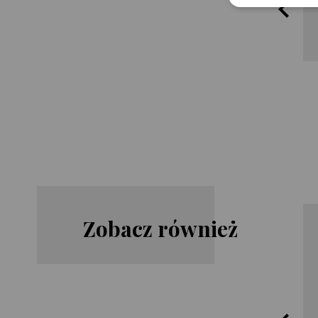
Zobacz również
James
Lisa
Rollins
Gardner