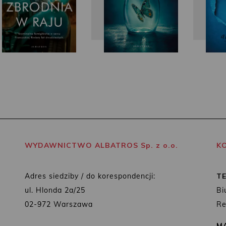
WYDAWNICTWO ALBATROS Sp. z o.o.
K
Adres siedziby / do korespondencji:
T
ul. Hlonda 2a/25
Bi
02-972 Warszawa
Re
MA