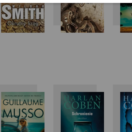
Guillaume
Harlan
Musso
Coben