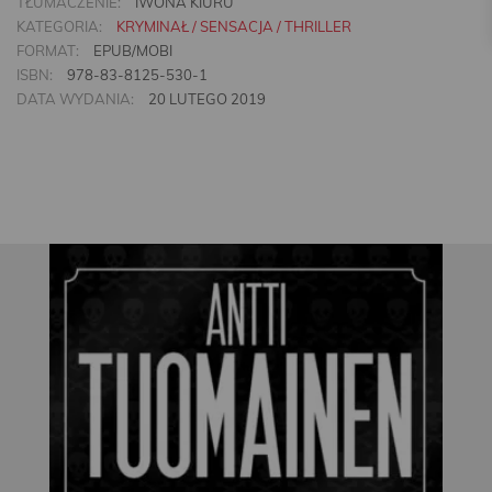
TŁUMACZENIE:
IWONA KIURU
KATEGORIA:
KRYMINAŁ / SENSACJA / THRILLER
FORMAT:
EPUB/MOBI
ISBN:
978-83-8125-530-1
DATA WYDANIA:
20 LUTEGO 2019