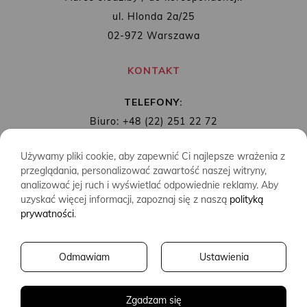
ul. Hlonda 2a/25
02-972 Warszawa
KONTAKT
TELEFONY:
Biuro: +48 (22) 251 22 72
Redakcja: + 48 (22) 253 89 65
Używamy pliki cookie, aby zapewnić Ci najlepsze wrażenia z
MAIL:
biuro@wydawnictwoalbatros.com
przeglądania, personalizować zawartość naszej witryny,
analizować jej ruch i wyświetlać odpowiednie reklamy. Aby
uzyskać więcej informacji, zapoznaj się z naszą
polityką
prywatności
.
COPYRIGHTS
WYDAWNICTWO ALBATROS
Odmawiam
Ustawienia
CREATED BY
2SIDES.PL
Zgadzam się