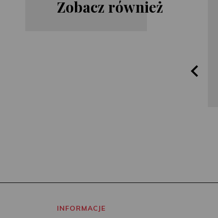
Zobacz również
Harlan
Elly Griffths
Coben
INFORMACJE