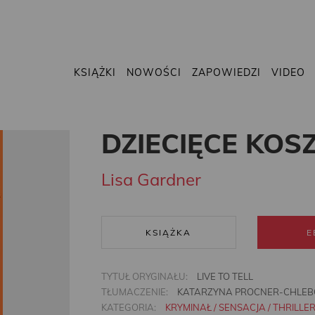
KSIĄŻKI
NOWOŚCI
ZAPOWIEDZI
VIDEO
DZIECIĘCE KOS
Lisa Gardner
KSIĄŻKA
E
TYTUŁ ORYGINAŁU:
LIVE TO TELL
TŁUMACZENIE:
KATARZYNA PROCNER-CHLEB
KATEGORIA:
KRYMINAŁ / SENSACJA / THRILLE