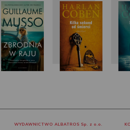
Guillaume
Harlan
Musso
Coben
WYDAWNICTWO ALBATROS Sp. z o.o.
K