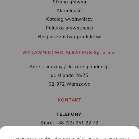
Strona główna
Aktualności
Katalog wydawniczy
Polityka prywatności
Bezpieczeństwo produktów
WYDAWNICTWO ALBATROS Sp. z o.o.
Adres siedziby / do korespondencji:
ul. Hlonda 2a/25
02-972 Warszawa
KONTAKT
TELEFONY:
Biuro: +48 (22) 251 22 72
Redakcja: + 48 (22) 253 89 65
Używamy pliki cookie, aby zapewnić Ci najlepsze wrażenia z