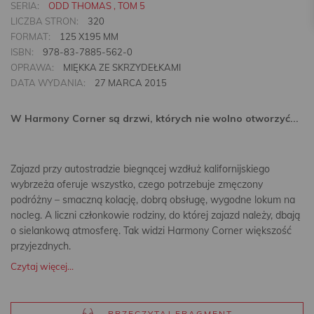
SERIA:
ODD THOMAS , TOM 5
LICZBA STRON:
320
FORMAT:
125 X195 MM
ISBN:
978-83-7885-562-0
OPRAWA:
MIĘKKA ZE SKRZYDEŁKAMI
DATA WYDANIA:
27 MARCA 2015
W Harmony Corner są drzwi, których nie wolno otworzyć...
Zajazd przy autostradzie biegnącej wzdłuż kalifornijskiego
wybrzeża oferuje wszystko, czego potrzebuje zmęczony
podróżny – smaczną kolację, dobrą obsługę, wygodne lokum na
nocleg. A liczni członkowie rodziny, do której zajazd należy, dbają
o sielankową atmosferę. Tak widzi Harmony Corner większość
przyjezdnych.
Czytaj więcej...
PRZECZYTAJ FRAGMENT