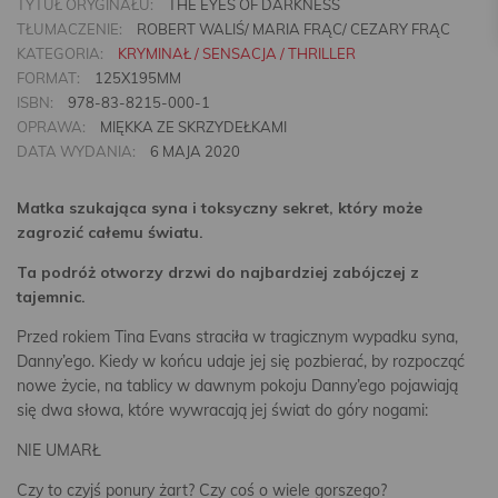
TYTUŁ ORYGINAŁU:
THE EYES OF DARKNESS
TŁUMACZENIE:
ROBERT WALIŚ/ MARIA FRĄC/ CEZARY FRĄC
KATEGORIA:
KRYMINAŁ / SENSACJA / THRILLER
FORMAT:
125X195MM
ISBN:
978-83-8215-000-1
OPRAWA:
MIĘKKA ZE SKRZYDEŁKAMI
DATA WYDANIA:
6 MAJA 2020
Matka szukająca syna i toksyczny sekret, który może
zagrozić całemu światu.
Ta podróż otworzy drzwi do najbardziej zabójczej z
tajemnic.
Przed rokiem Tina Evans straciła w tragicznym wypadku syna,
Danny’ego. Kiedy w końcu udaje jej się pozbierać, by rozpocząć
nowe życie, na tablicy w dawnym pokoju Danny’ego pojawiają
się dwa słowa, które wywracają jej świat do góry nogami:
NIE UMARŁ
Czy to czyjś ponury żart? Czy coś o wiele gorszego?