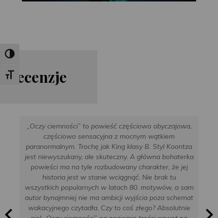
Toggle High Contrast
Re
cen
zje
Toggle Font size
„Oczy ciemności” to powieść częściowo obyczajowa,
częściowo sensacyjna z mocnym wątkiem
paranormalnym. Trochę jak King klasy B. Styl Koontza
jest niewyszukany, ale skuteczny. A główna bohaterka
powieści ma na tyle rozbudowany charakter, że jej
historia jest w stanie wciągnąć. Nie brak tu
wszystkich popularnych w latach 80. motywów, a sam
autor bynajmniej nie ma ambicji wyjścia poza schemat
wakacyjnego czytadła. Czy to coś złego? Absolutnie
nie! „Oczy ciemności” na poziomie treści nawet na