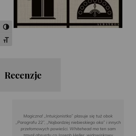
Toggle High Contrast
Toggle Font size
Re
cen
zje
Magiczna! „Intuicjonistka” plasuje się tuż obok
„Paragrafu 22”, „Najbardziej niebieskiego oka” i innych
przełomowych powieści. Whitehead ma ten sam
zmysł absurdu co Joseph Heller, widowiskowy