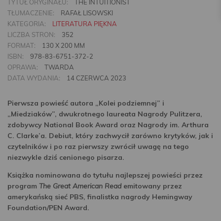
TYTUŁ ORYGINAŁU:
THE INTUITIONIST
TŁUMACZENIE:
RAFAŁ LISOWSKI
KATEGORIA:
LITERATURA PIĘKNA
LICZBA STRON:
352
FORMAT:
130 X 200 MM
ISBN:
978-83-6751-372-2
OPRAWA:
TWARDA
DATA WYDANIA:
14 CZERWCA 2023
Pierwsza powieść autora „Kolei podziemnej” i
„Miedziaków”, dwukrotnego laureata Nagrody Pulitzera,
zdobywcy National Book Award oraz Nagrody im. Arthura
C. Clarke’a. Debiut, który zachwycił zarówno krytyków, jak i
czytelników i po raz pierwszy zwrócił uwagę na tego
niezwykle dziś cenionego pisarza.
Książka nominowana do tytułu najlepszej powieści przez
program
The Great American Read
emitowany przez
amerykańską sieć PBS, finalistka nagrody Hemingway
Foundation/PEN Award.