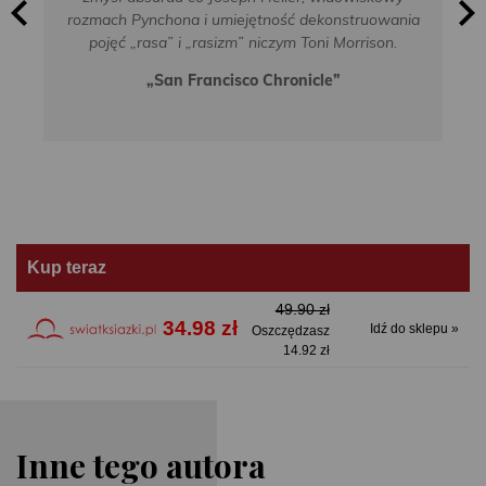
rozmach Pynchona i umiejętność dekonstruowania
pojęć „rasa” i „rasizm” niczym Toni Morrison.
„San Francisco Chronicle”
Kup teraz
49.90 zł
34.98 zł
Idź do sklepu »
Oszczędzasz
14.92 zł
Inne tego autora