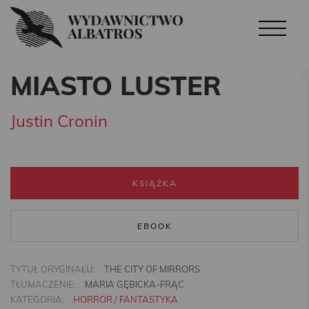
MIASTO LUSTER
Justin Cronin
KSIĄŻKA
EBOOK
TYTUŁ ORYGINAŁU:
THE CITY OF MIRRORS
TŁUMACZENIE:
MARIA GĘBICKA-FRĄC
KATEGORIA:
HORROR / FANTASTYKA