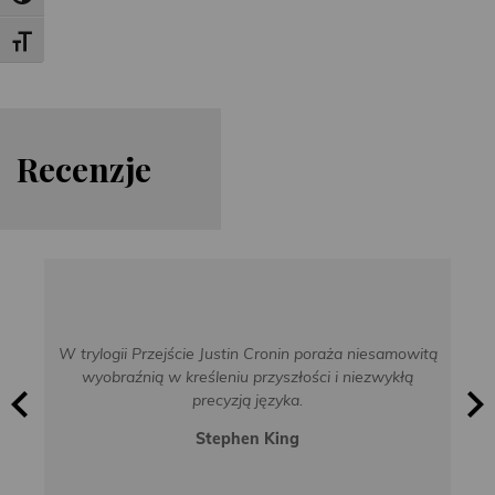
Toggle Font size
Re
cen
zje
W trylogii Przejście Justin Cronin poraża niesamowitą
wyobraźnią w kreśleniu przyszłości i niezwykłą
precyzją języka.
Stephen King