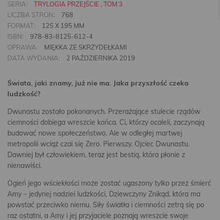
SERIA:
TRYLOGIA PRZEJŚCIE , TOM 3
LICZBA STRON:
768
FORMAT:
125 X 195 MM
ISBN:
978-83-8125-612-4
OPRAWA:
MIĘKKA ZE SKRZYDEŁKAMI
DATA WYDANIA:
2 PAŹDZIERNIKA 2019
Świata, jaki znamy, już nie ma. Jaka przyszłość czeka
ludzkość?
Dwunastu zostało pokonanych. Przerażające stulecie rządów
ciemności dobiega wreszcie końca. Ci, którzy ocaleli, zaczynają
budować nowe społeczeństwo. Ale w odległej martwej
metropolii wciąż czai się Zero. Pierwszy. Ojciec Dwunastu.
Dawniej był człowiekiem, teraz jest bestią, która płonie z
nienawiści.
Ogień jego wściekłości może zostać ugaszony tylko przez śmierć
Amy – jedynej nadziei ludzkości, Dziewczyny Znikąd, która ma
powstać przeciwko niemu. Siły światła i ciemności zetrą się po
raz ostatni, a Amy i jej przyjaciele poznają wreszcie swoje