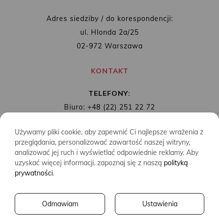
Adres siedziby / do korespondencji:
ul. Hlonda 2a/25
02-972 Warszawa
KONTAKT
TELEFONY:
Biuro: +48 (22) 251 22 72
Redakcja: + 48 (22) 253 89 65
Używamy pliki cookie, aby zapewnić Ci najlepsze wrażenia z
MAIL:
biuro@wydawnictwoalbatros.com
przeglądania, personalizować zawartość naszej witryny,
analizować jej ruch i wyświetlać odpowiednie reklamy. Aby
uzyskać więcej informacji, zapoznaj się z naszą
polityką
prywatności
.
COPYRIGHTS
WYDAWNICTWO ALBATROS
Odmawiam
Ustawienia
CREATED BY
2SIDES.PL