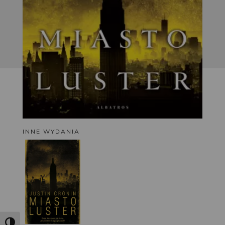
INNE WYDANIA
Toggle High Contrast