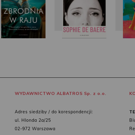
WYDAWNICTWO ALBATROS Sp. z o.o.
K
Adres siedziby / do korespondencji:
T
ul. Hlonda 2a/25
Bi
02-972 Warszawa
Re