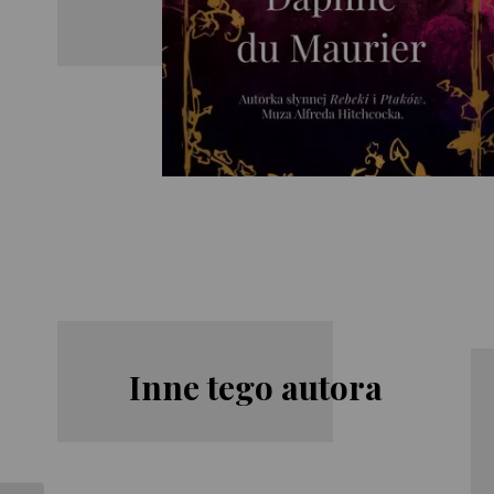
Inne tego autora
Daphne du
Daphne du
Maurier
Maurier