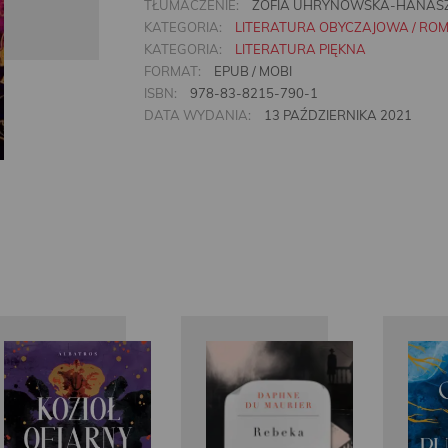
TŁUMACZENIE:
ZOFIA UHRYNOWSKA-HANAS
KATEGORIA:
LITERATURA OBYCZAJOWA / RO
KATEGORIA:
LITERATURA PIĘKNA
FORMAT:
EPUB / MOBI
ISBN:
978-83-8215-790-1
DATA WYDANIA:
13 PAŹDZIERNIKA 2021
Daphne Du
Daphne Du
D
Maurier
Maurier