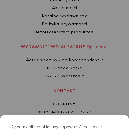
Aktualności
Katalog wydawniczy
Polityka prywatności
Bezpieczeństwo produktów
WYDAWNICTWO ALBATROS Sp. z o.o.
Adres siedziby / do korespondencji:
ul. Hlonda 2a/25
02-972 Warszawa
KONTAKT
TELEFONY:
Biuro: +48 (22) 251 22 72
Redakcja: + 48 (22) 253 89 65
Używamy pliki cookie, aby zapewnić Ci najlepsze