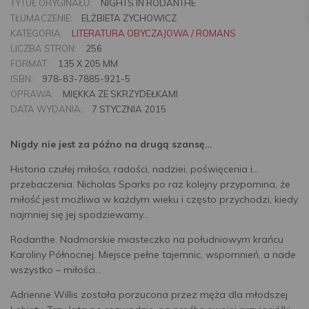
TYTUŁ ORYGINAŁU:
NIGHTS IN RODANTHE
TŁUMACZENIE:
ELŻBIETA ZYCHOWICZ
KATEGORIA:
LITERATURA OBYCZAJOWA / ROMANS
LICZBA STRON:
256
FORMAT:
135 X 205 MM
ISBN:
978-83-7885-921-5
OPRAWA:
MIĘKKA ZE SKRZYDEŁKAMI
DATA WYDANIA:
7 STYCZNIA 2015
Nigdy nie jest za późno na drugą szansę…
Historia czułej miłości, radości, nadziei, poświęcenia i…
przebaczenia. Nicholas Sparks po raz kolejny przypomina, że
miłość jest możliwa w każdym wieku i często przychodzi, kiedy
najmniej się jej spodziewamy…
Rodanthe. Nadmorskie miasteczko na południowym krańcu
Karoliny Północnej. Miejsce pełne tajemnic, wspomnień, a nade
wszystko – miłości...
Adrienne Willis została porzucona przez męża dla młodszej