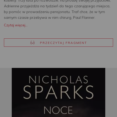
kobiety. Trzy lata po rozwodzie, na prośbę swojej przyjaciółki,
Adrienne przyjeżdża na tydzień do tego czarującego miejsca,
by pomóc w prowadzeniu pensjonatu. Traf chce, że w tym
samym czasie przebywa w nim chirurg, Paul Flanner.
Czytaj więcej...
PRZECZYTAJ FRAGMENT