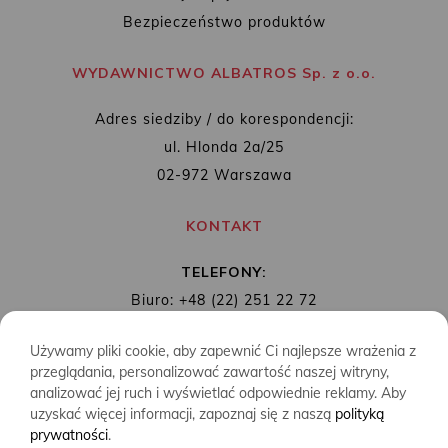
Bezpieczeństwo produktów
WYDAWNICTWO ALBATROS Sp. z o.o.
Adres siedziby / do korespondencji:
ul. Hlonda 2a/25
02-972 Warszawa
KONTAKT
TELEFONY:
Biuro: +48 (22) 251 22 72
Redakcja: + 48 (22) 253 89 65
Używamy pliki cookie, aby zapewnić Ci najlepsze wrażenia z
MAIL:
biuro@wydawnictwoalbatros.com
przeglądania, personalizować zawartość naszej witryny,
analizować jej ruch i wyświetlać odpowiednie reklamy. Aby
uzyskać więcej informacji, zapoznaj się z naszą
polityką
prywatności
.