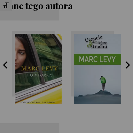
Inne tego autora
Toggle Font size
Marc Levy
Marc Levy