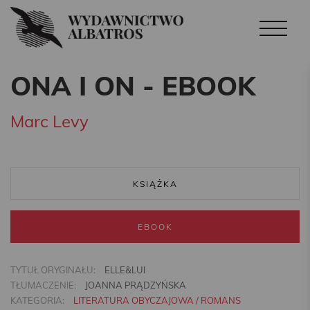
ONA I ON - EBOOK
Marc Levy
KSIĄŻKA
EBOOK
TYTUŁ ORYGINAŁU:
ELLE&LUI
TŁUMACZENIE:
JOANNA PRĄDZYŃSKA
KATEGORIA:
LITERATURA OBYCZAJOWA / ROMANS