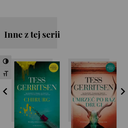
Inne z tej serii
Toggle High Contrast
Toggle Font size
Tess Gerritsen
Tess Gerritsen