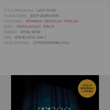
TYTUŁ ORYGINAŁU:
LAST TO DIE
TŁUMACZENIE:
JERZY ŻEBROWSKI
KATEGORIA:
KRYMINAŁ / SENSACJA / THRILLER
SERIA:
RIZZOLI & ISLES , TOM 10
FORMAT:
EPUB / MOBI
ISBN:
978-83-6751-249-7
DATA WYDANIA:
12 PAŹDZIERNIKA 2022