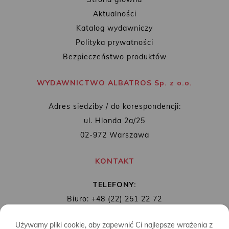
Aktualności
Katalog wydawniczy
Polityka prywatności
Bezpieczeństwo produktów
WYDAWNICTWO ALBATROS Sp. z o.o.
Adres siedziby / do korespondencji:
ul. Hlonda 2a/25
02-972 Warszawa
KONTAKT
TELEFONY:
Biuro: +48 (22) 251 22 72
Redakcja: + 48 (22) 253 89 65
Używamy pliki cookie, aby zapewnić Ci najlepsze wrażenia z